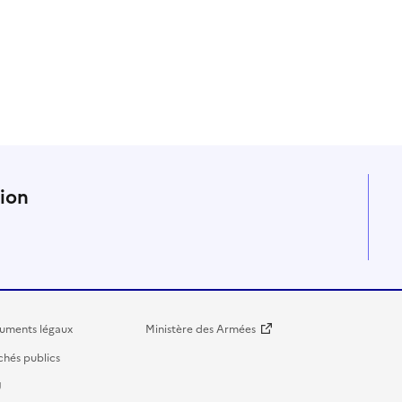
n
tion
uments légaux
Ministère des Armées
hés publics
U