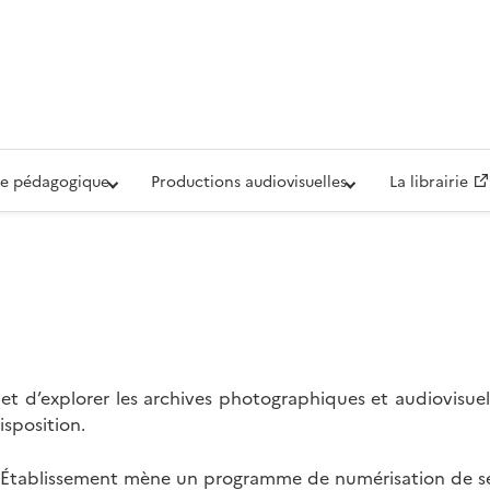
iovisuelle de la Défense (ECPAD)
e pédagogique
Productions audiovisuelles
La librairie
t d’explorer les archives photographiques et audiovisuel
isposition.
l’Établissement mène un programme de numérisation de se