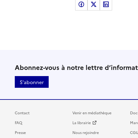
Partager sur Facebook
Partager sur X
Partager sur LinkedI
Abonnez-vous à notre lettre d’informa
S'abonner
Contact
Venir en médiathèque
Doc
FAQ
La librairie
Marc
Presse
Nous rejoindre
CG