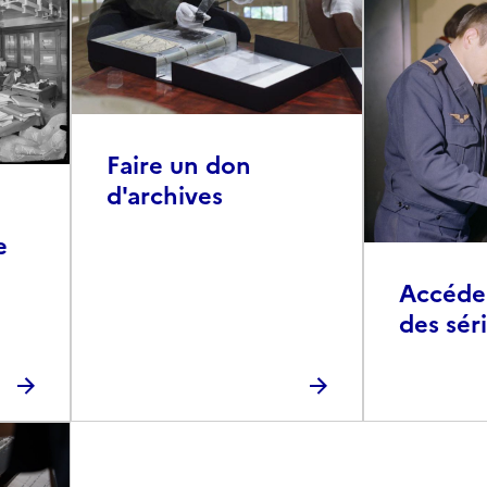
Faire un don
d'archives
e
Accéder 
des sér
photog