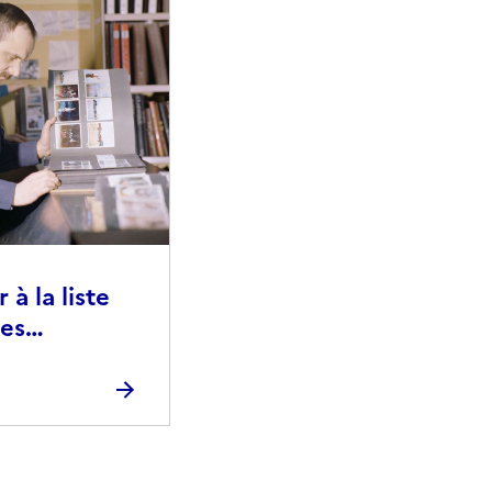
à la liste
ies
raphiques