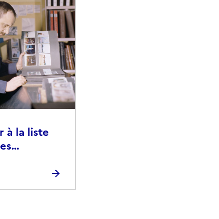
à la liste
ies
raphiques