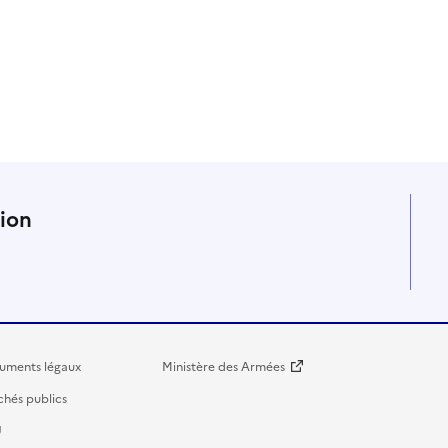
n
tion
uments légaux
Ministère des Armées
hés publics
U