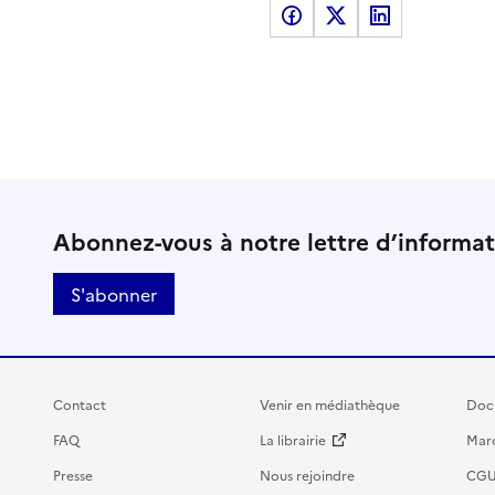
Partager sur Facebook
Partager sur X
Partager sur LinkedI
Abonnez-vous à notre lettre d’informa
S'abonner
Contact
Venir en médiathèque
Doc
FAQ
La librairie
Marc
Presse
Nous rejoindre
CG