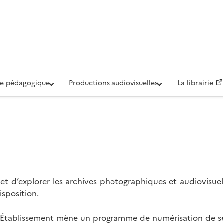
iovisuelle de la Défense (ECPAD)
e pédagogique
Productions audiovisuelles
La librairie
t d’explorer les archives photographiques et audiovisuel
isposition.
l’Établissement mène un programme de numérisation de se