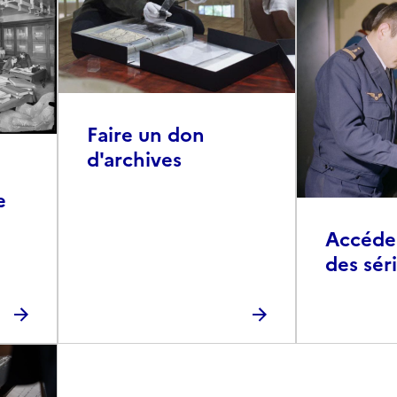
Faire un don
d'archives
e
Accéder 
des sér
photog