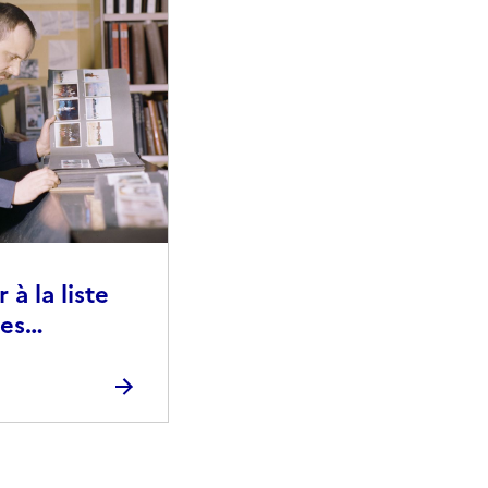
à la liste
ies
raphiques