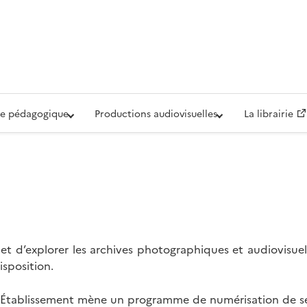
iovisuelle de la Défense (ECPAD)
e pédagogique
Productions audiovisuelles
La librairie
t d’explorer les archives photographiques et audiovisuel
isposition.
l’Établissement mène un programme de numérisation de se