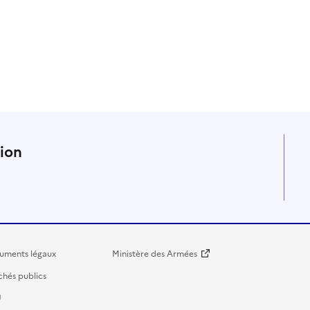
n
tion
uments légaux
Ministère des Armées
hés publics
U