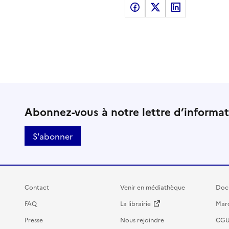
Partager sur Facebook
Partager sur X
Partager sur LinkedI
Abonnez-vous à notre lettre d’informa
S'abonner
Contact
Venir en médiathèque
Doc
FAQ
La librairie
Marc
Presse
Nous rejoindre
CG