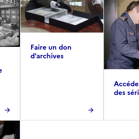
Faire un don
d'archives
e
Accéder 
des sér
photog