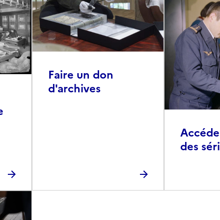
Faire un don
d'archives
e
Accéder 
des sér
photog