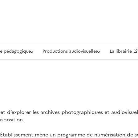
iovisuelle de la Défense (ECPAD)
e pédagogique
Productions audiovisuelles
La librairie
t d’explorer les archives photographiques et audiovisuel
isposition.
l’Établissement mène un programme de numérisation de se