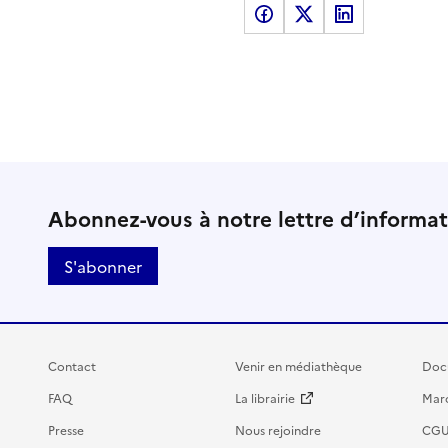
Partager sur Facebook
Partager sur X
Partager sur LinkedI
Abonnez-vous à notre lettre d’informa
S'abonner
Contact
Venir en médiathèque
Doc
FAQ
La librairie
Marc
Presse
Nous rejoindre
CG