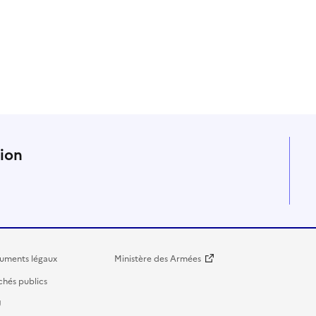
n
tion
uments légaux
Ministère des Armées
hés publics
U