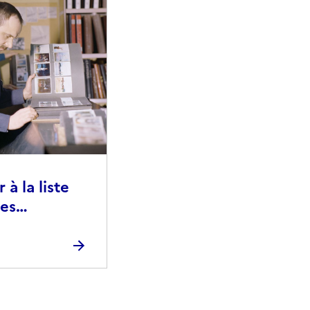
à la liste
ies
raphiques