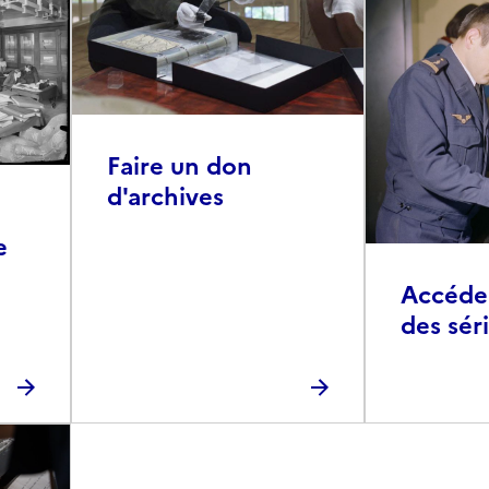
Faire un don
d'archives
e
Accéder 
des sér
photog