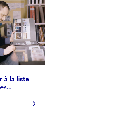
à la liste
ies
raphiques