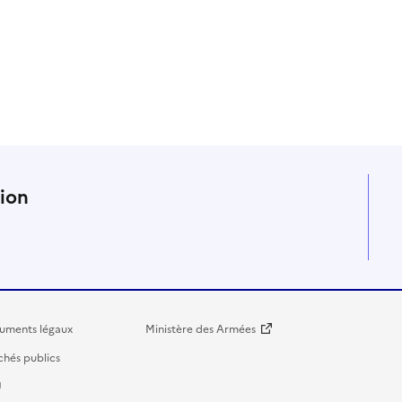
n
tion
uments légaux
Ministère des Armées
hés publics
U