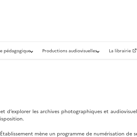
iovisuelle de la Défense (ECPAD)
e pédagogique
Productions audiovisuelles
La librairie
t d’explorer les archives photographiques et audiovisuel
isposition.
l’Établissement mène un programme de numérisation de se