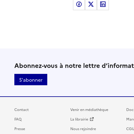
Partager sur Facebook
Partager sur X
Partager sur LinkedI
Abonnez-vous à notre lettre d’informa
S'abonner
Contact
Venir en médiathèque
Doc
FAQ
La librairie
Marc
Presse
Nous rejoindre
CG