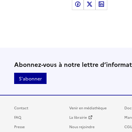
Partager sur Facebook
Partager sur X
Partager sur LinkedI
Abonnez-vous à notre lettre d’informa
S'abonner
Contact
Venir en médiathèque
Doc
FAQ
La librairie
Marc
Presse
Nous rejoindre
CG