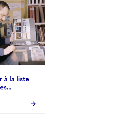
à la liste
ies
raphiques