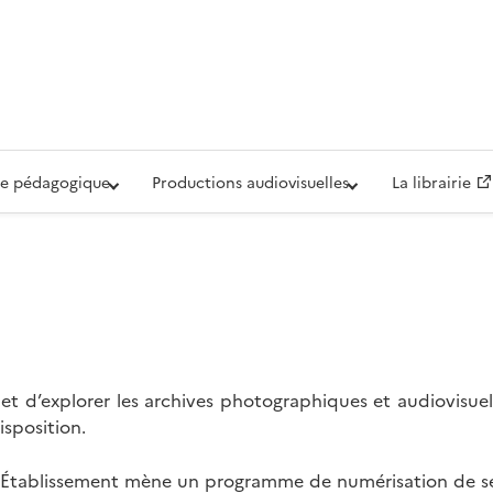
iovisuelle de la Défense (ECPAD)
e pédagogique
Productions audiovisuelles
La librairie
t d’explorer les archives photographiques et audiovisuel
isposition.
l’Établissement mène un programme de numérisation de se