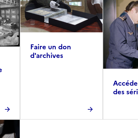
Faire un don
d'archives
e
Accéder 
des sér
photog