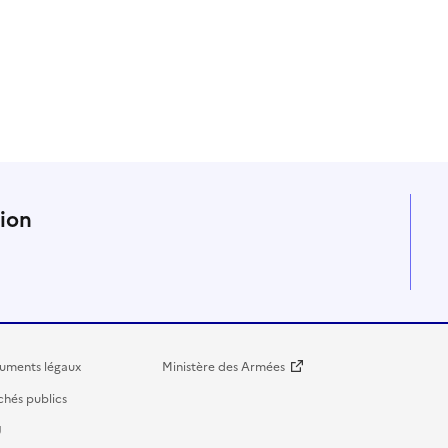
n
tion
uments légaux
Ministère des Armées
hés publics
U