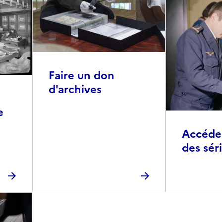
Faire un don
d'archives
e
Accéder 
des sér
photog