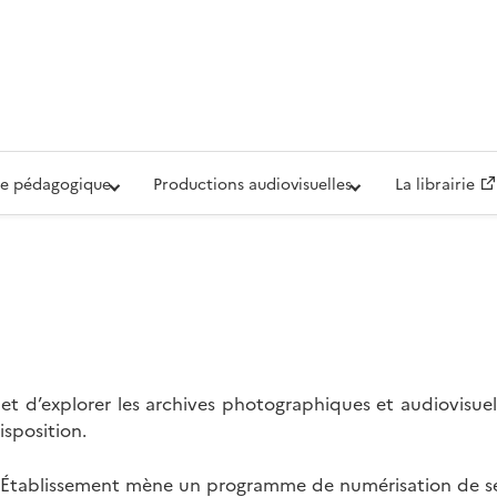
iovisuelle de la Défense (ECPAD)
e pédagogique
Productions audiovisuelles
La librairie
t d’explorer les archives photographiques et audiovisuel
isposition.
l’Établissement mène un programme de numérisation de se