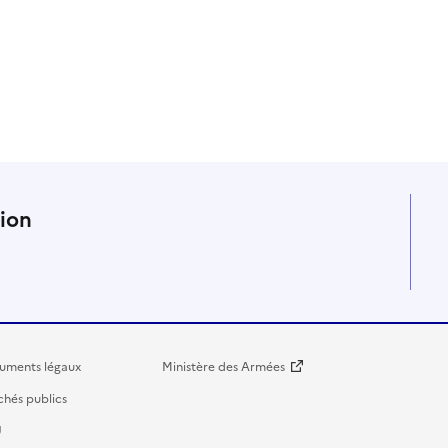
n
tion
uments légaux
Ministère des Armées
hés publics
U