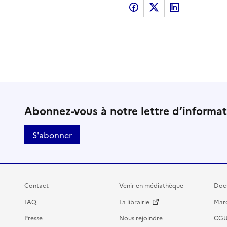
Partager sur Facebook
Partager sur X
Partager sur LinkedI
Abonnez-vous à notre lettre d’informa
S'abonner
Contact
Venir en médiathèque
Doc
FAQ
La librairie
Marc
Presse
Nous rejoindre
CG