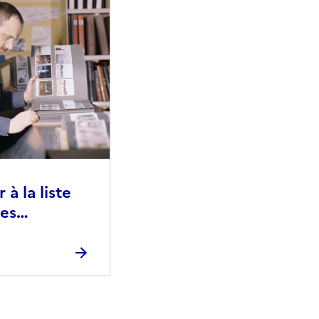
à la liste
ies
raphiques