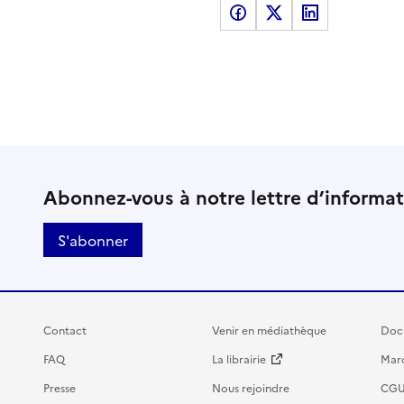
Partager sur Facebook
Partager sur X
Partager sur LinkedI
Abonnez-vous à notre lettre d’informa
S'abonner
Contact
Venir en médiathèque
Doc
FAQ
La librairie
Marc
Presse
Nous rejoindre
CG