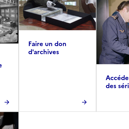
Faire un don
d'archives
e
Accéder 
des sér
photog