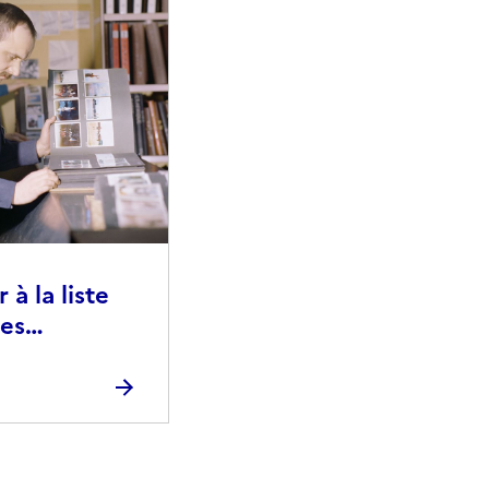
à la liste
ies
raphiques