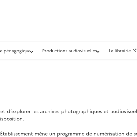
iovisuelle de la Défense (ECPAD)
e pédagogique
Productions audiovisuelles
La librairie
t d’explorer les archives photographiques et audiovisuel
isposition.
l’Établissement mène un programme de numérisation de se