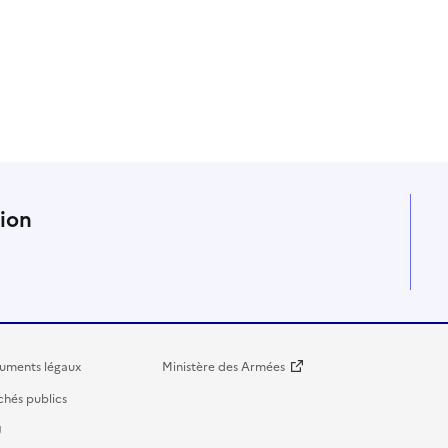
n
tion
uments légaux
Ministère des Armées
hés publics
U