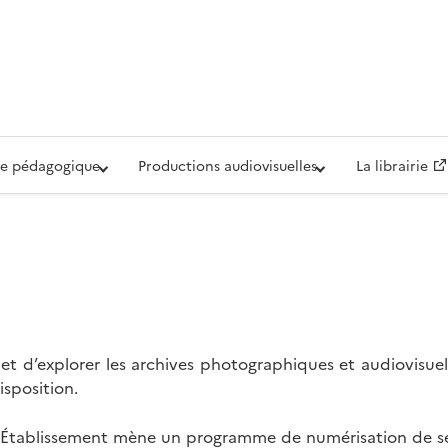
iovisuelle de la Défense (ECPAD)
e pédagogique
Productions audiovisuelles
La librairie
t d’explorer les archives photographiques et audiovisuel
isposition.
l’Établissement mène un programme de numérisation de se