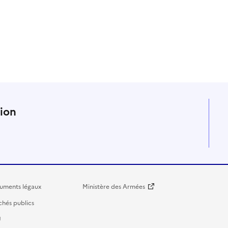
n
tion
uments légaux
Ministère des Armées
hés publics
U