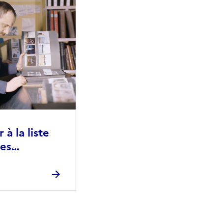
à la liste
ies
raphiques