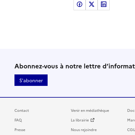
Partager sur Facebook
Partager sur X
Partager sur LinkedI
Abonnez-vous à notre lettre d’informa
S'abonner
Contact
Venir en médiathèque
Doc
FAQ
La librairie
Marc
Presse
Nous rejoindre
CG