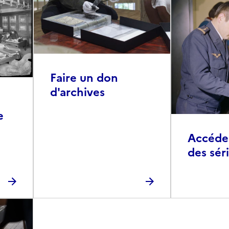
Faire un don
d'archives
e
Accéder 
des sér
photog