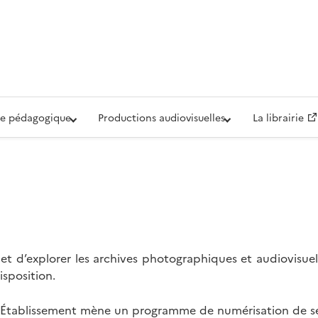
iovisuelle de la Défense (ECPAD)
e pédagogique
Productions audiovisuelles
La librairie
t d’explorer les archives photographiques et audiovisuel
isposition.
l’Établissement mène un programme de numérisation de se