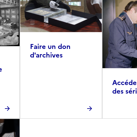
Faire un don
d'archives
e
Accéder 
des sér
photog