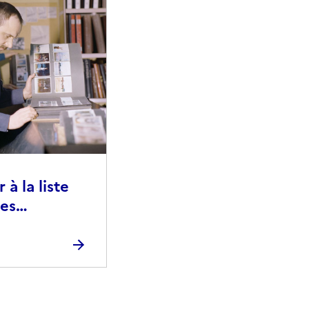
à la liste
ies
raphiques