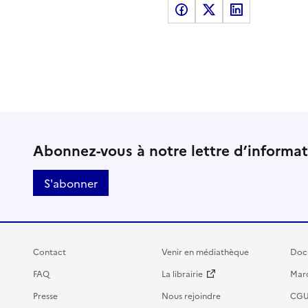
Partager sur Facebook
Partager sur X
Partager sur LinkedI
Abonnez-vous à notre lettre d’informa
S'abonner
Contact
Venir en médiathèque
Doc
FAQ
La librairie
Marc
Presse
Nous rejoindre
CG