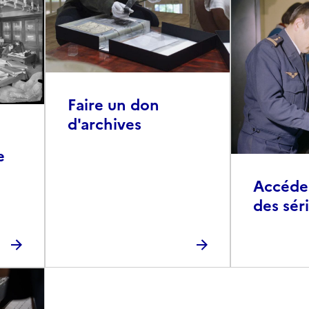
Faire un don
d'archives
e
Accéder 
des sér
photog