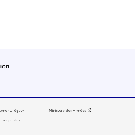
n
tion
uments légaux
Ministère des Armées
hés publics
U