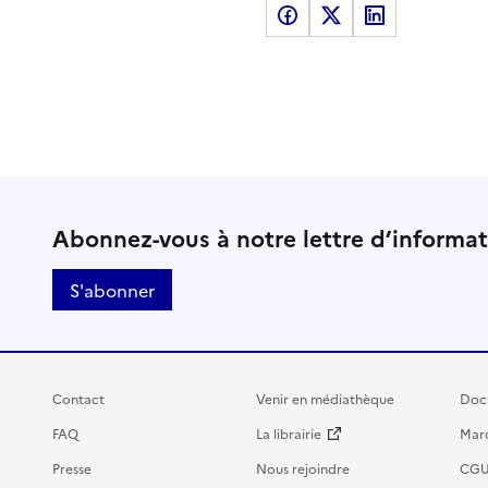
Partager sur Facebook
Partager sur X
Partager sur LinkedI
Abonnez-vous à notre lettre d’informa
S'abonner
Contact
Venir en médiathèque
Doc
FAQ
La librairie
Marc
Presse
Nous rejoindre
CG