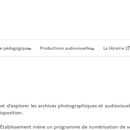
iovisuelle de la Défense (ECPAD)
e pédagogique
Productions audiovisuelles
La librairie
t d’explorer les archives photographiques et audiovisuel
isposition.
l’Établissement mène un programme de numérisation de se