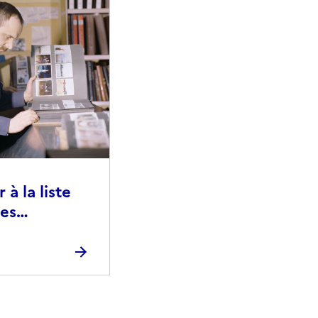
à la liste
ies
raphiques