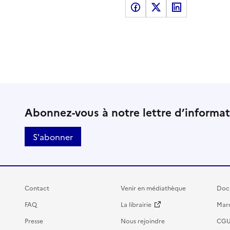
Partager sur Facebook
Partager sur X
Partager sur LinkedI
Abonnez-vous à notre lettre d’informa
S'abonner
Contact
Venir en médiathèque
Doc
FAQ
La librairie
Marc
Presse
Nous rejoindre
CG