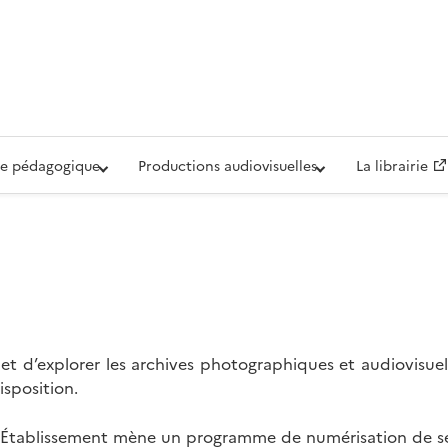
iovisuelle de la Défense (ECPAD)
e pédagogique
Productions audiovisuelles
La librairie
t d’explorer les archives photographiques et audiovisuel
isposition.
l’Établissement mène un programme de numérisation de se