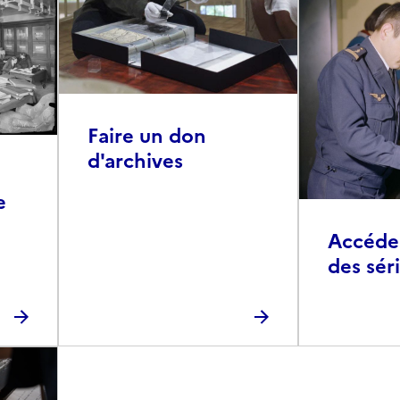
Faire un don
d'archives
e
Accéder 
des sér
photog