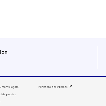
n
tion
uments légaux
Ministère des Armées
hés publics
U