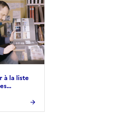
à la liste
ies
raphiques