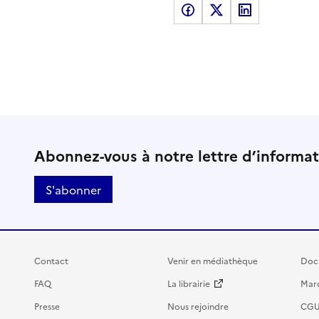
Partager sur Facebook
Partager sur X
Partager sur LinkedI
Abonnez-vous à notre lettre d’informa
S'abonner
Contact
Venir en médiathèque
Doc
FAQ
La librairie
Marc
Presse
Nous rejoindre
CG