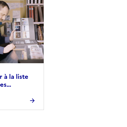
à la liste
ies
raphiques