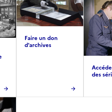
Faire un don
d'archives
e
Accéder 
des sér
photog