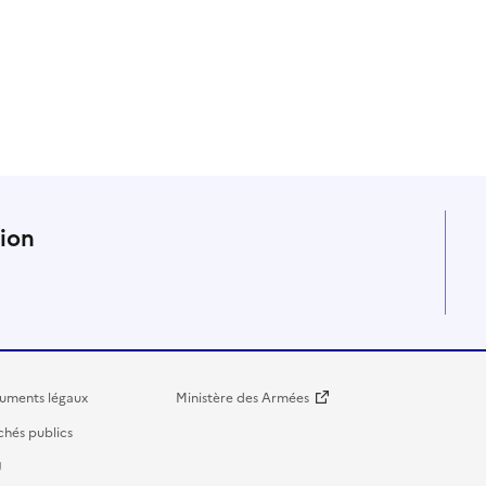
n
tion
uments légaux
Ministère des Armées
hés publics
U