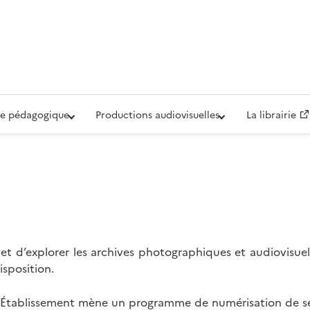
iovisuelle de la Défense (ECPAD)
e pédagogique
Productions audiovisuelles
La librairie
t d’explorer les archives photographiques et audiovisuel
isposition.
l’Établissement mène un programme de numérisation de se