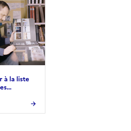
à la liste
ies
raphiques