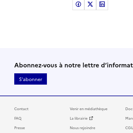
Partager sur Facebook
Partager sur X
Partager sur LinkedI
Abonnez-vous à notre lettre d’informa
S'abonner
Contact
Venir en médiathèque
Doc
FAQ
La librairie
Marc
Presse
Nous rejoindre
CG