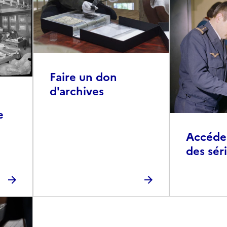
Faire un don
d'archives
e
Accéder 
des sér
photog