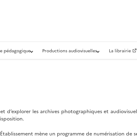
iovisuelle de la Défense (ECPAD)
e pédagogique
Productions audiovisuelles
La librairie
t d’explorer les archives photographiques et audiovisuel
isposition.
l’Établissement mène un programme de numérisation de se