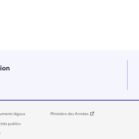
n
tion
uments légaux
Ministère des Armées
hés publics
U