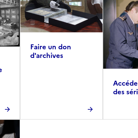
Faire un don
d'archives
e
Accéder 
des sér
photog