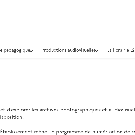
iovisuelle de la Défense (ECPAD)
e pédagogique
Productions audiovisuelles
La librairie
t d’explorer les archives photographiques et audiovisuel
isposition.
l’Établissement mène un programme de numérisation de se