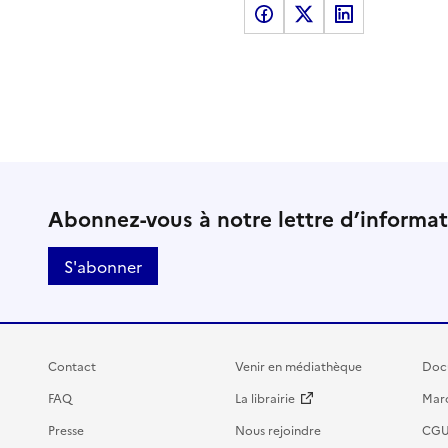
Partager sur Facebook
Partager sur X
Partager sur LinkedI
Abonnez-vous à notre lettre d’informa
S'abonner
Contact
Venir en médiathèque
Doc
FAQ
La librairie
Marc
Presse
Nous rejoindre
CG