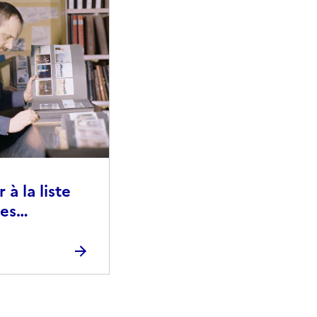
à la liste
ies
raphiques