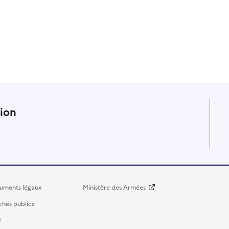
n
tion
uments légaux
Ministère des Armées
hés publics
U