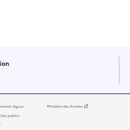
n
tion
uments légaux
Ministère des Armées
hés publics
U