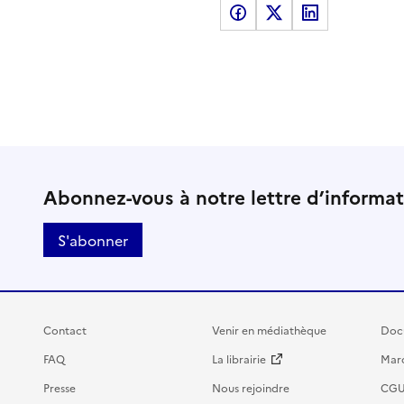
Partager sur Facebook
Partager sur X
Partager sur LinkedI
Abonnez-vous à notre lettre d’informa
S'abonner
Contact
Venir en médiathèque
Doc
FAQ
La librairie
Marc
Presse
Nous rejoindre
CG