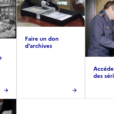
Faire un don
d'archives
e
Accéder 
des sér
photog