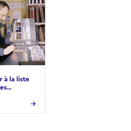
à la liste
ies
raphiques