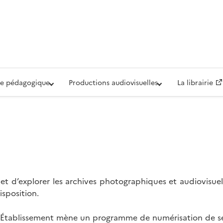
iovisuelle de la Défense (ECPAD)
e pédagogique
Productions audiovisuelles
La librairie
t d’explorer les archives photographiques et audiovisuel
isposition.
l’Établissement mène un programme de numérisation de se