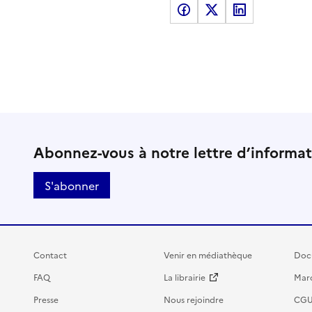
Partager sur Facebook
Partager sur X
Partager sur LinkedI
Abonnez-vous à notre lettre d’informa
S'abonner
Contact
Venir en médiathèque
Doc
FAQ
La librairie
Marc
Presse
Nous rejoindre
CG