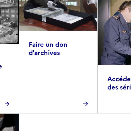
Faire un don
d'archives
e
Accéder 
des sér
photog