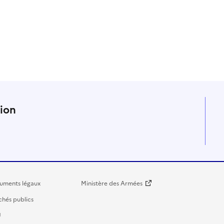
n
tion
uments légaux
Ministère des Armées
hés publics
U