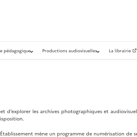
iovisuelle de la Défense (ECPAD)
e pédagogique
Productions audiovisuelles
La librairie
t d’explorer les archives photographiques et audiovisuel
isposition.
l’Établissement mène un programme de numérisation de se