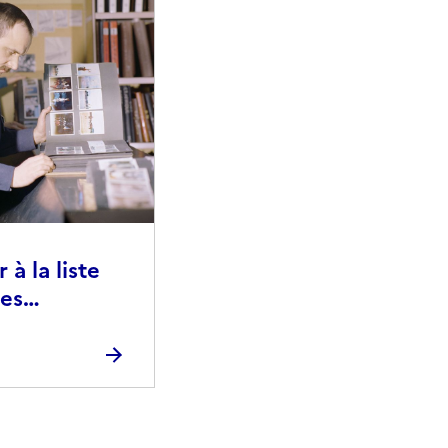
à la liste
ies
raphiques