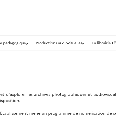
iovisuelle de la Défense (ECPAD)
e pédagogique
Productions audiovisuelles
La librairie
t d’explorer les archives photographiques et audiovisuel
isposition.
l’Établissement mène un programme de numérisation de se