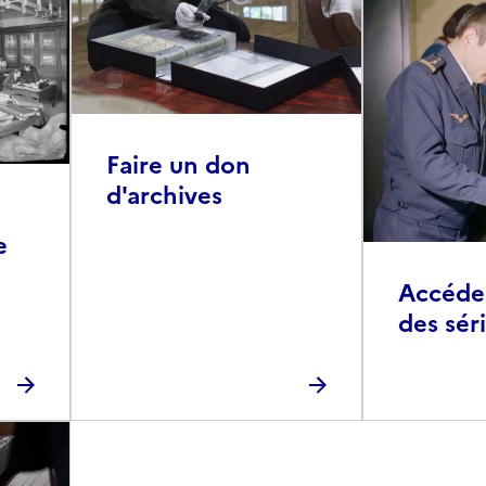
Faire un don
d'archives
e
Accéder 
des sér
photog