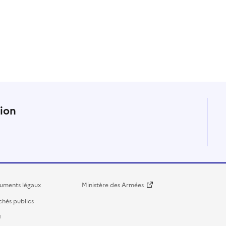
n
tion
uments légaux
Ministère des Armées
hés publics
U