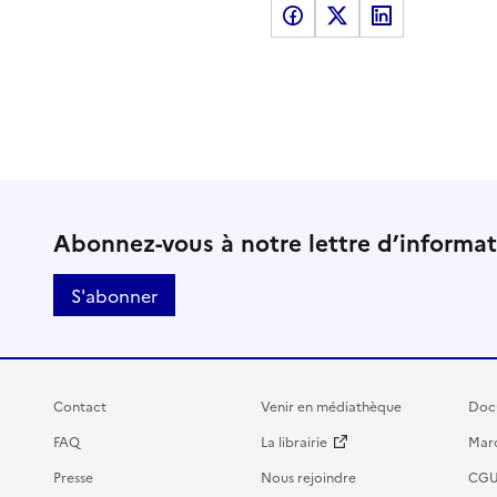
Partager sur Facebook
Partager sur X
Partager sur LinkedI
Abonnez-vous à notre lettre d’informa
S'abonner
Contact
Venir en médiathèque
Doc
FAQ
La librairie
Marc
Presse
Nous rejoindre
CG