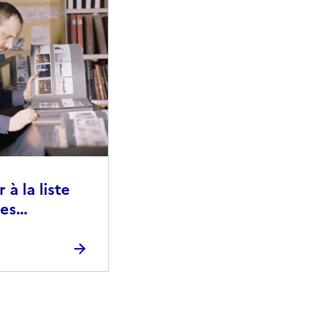
à la liste
ies
raphiques