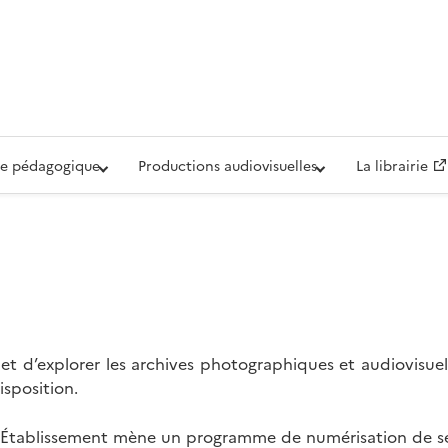
iovisuelle de la Défense (ECPAD)
e pédagogique
Productions audiovisuelles
La librairie
t d’explorer les archives photographiques et audiovisuel
isposition.
l’Établissement mène un programme de numérisation de se