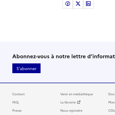
Partager sur Facebook
Partager sur X
Partager sur LinkedI
Abonnez-vous à notre lettre d’informa
S'abonner
Contact
Venir en médiathèque
Doc
FAQ
La librairie
Marc
Presse
Nous rejoindre
CG