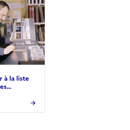
à la liste
ies
raphiques