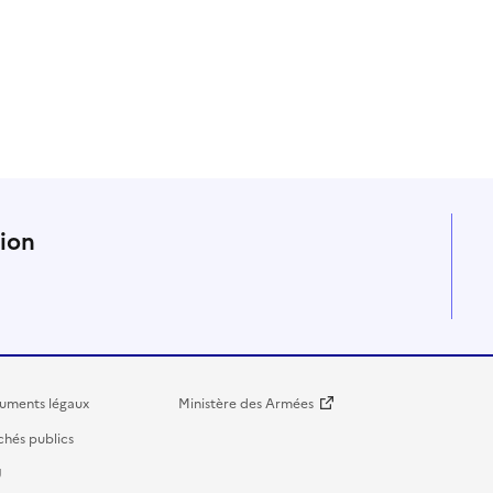
n
tion
uments légaux
Ministère des Armées
hés publics
U