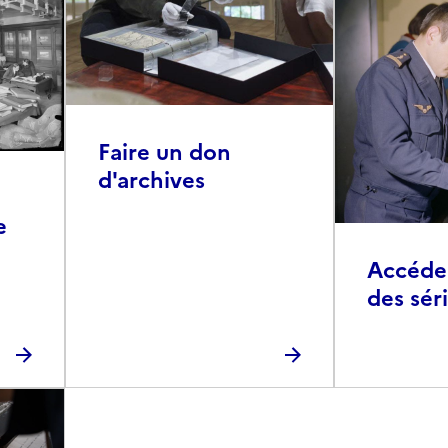
Faire un don
d'archives
e
Accéder 
des sér
photog