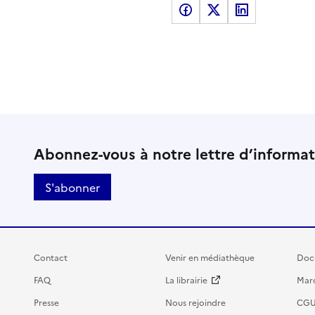
Partager sur Facebook
Partager sur X
Partager sur LinkedI
Abonnez-vous à notre lettre d’informa
S'abonner
Contact
Venir en médiathèque
Doc
FAQ
La librairie
Marc
Presse
Nous rejoindre
CG