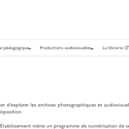
iovisuelle de la Défense (ECPAD)
e pédagogique
Productions audiovisuelles
La librairie
t d’explorer les archives photographiques et audiovisuel
isposition.
l’Établissement mène un programme de numérisation de se