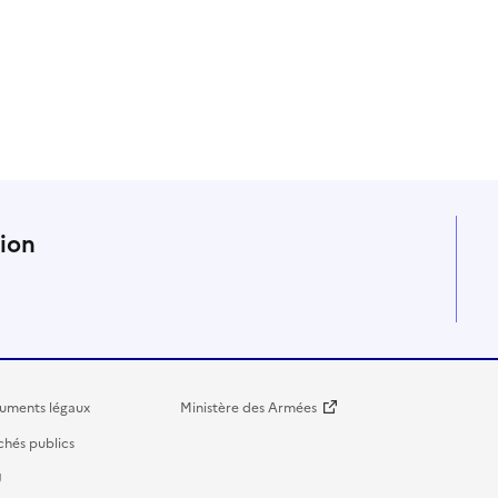
n
tion
uments légaux
Ministère des Armées
hés publics
U