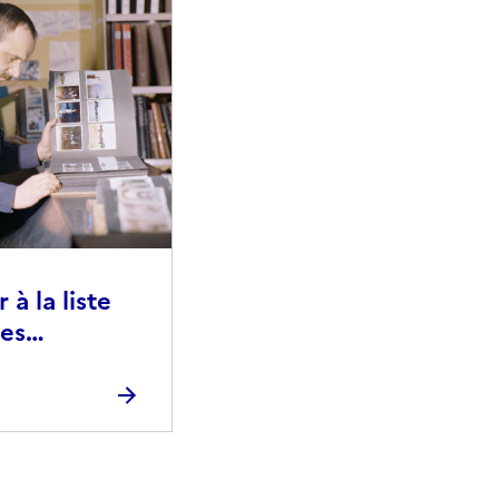
à la liste
ies
raphiques