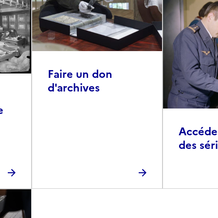
Faire un don
d'archives
e
Accéder 
des sér
photog