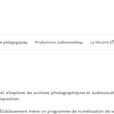
iovisuelle de la Défense (ECPAD)
e pédagogique
Productions audiovisuelles
La librairie
t d’explorer les archives photographiques et audiovisuel
isposition.
l’Établissement mène un programme de numérisation de se