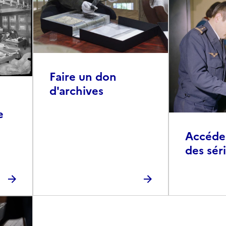
Faire un don
d'archives
e
Accéder 
des sér
photog