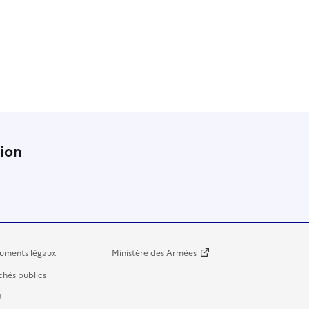
n
tion
uments légaux
Ministère des Armées
hés publics
U