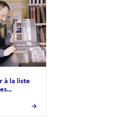
à la liste
ies
raphiques