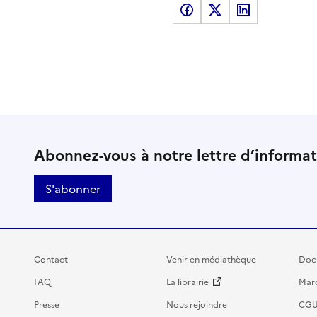
Partager sur Facebook
Partager sur X
Partager sur LinkedI
Abonnez-vous à notre lettre d’informa
S'abonner
Contact
Venir en médiathèque
Doc
FAQ
La librairie
Marc
Presse
Nous rejoindre
CG