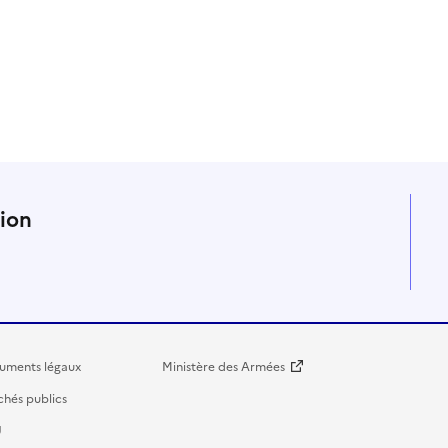
n
tion
uments légaux
Ministère des Armées
hés publics
U