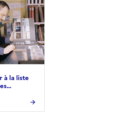
à la liste
ies
raphiques