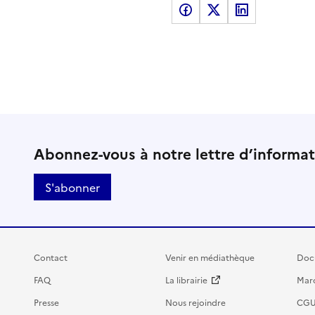
Partager sur Facebook
Partager sur X
Partager sur LinkedI
Abonnez-vous à notre lettre d’informa
S'abonner
Contact
Venir en médiathèque
Doc
FAQ
La librairie
Marc
Presse
Nous rejoindre
CG