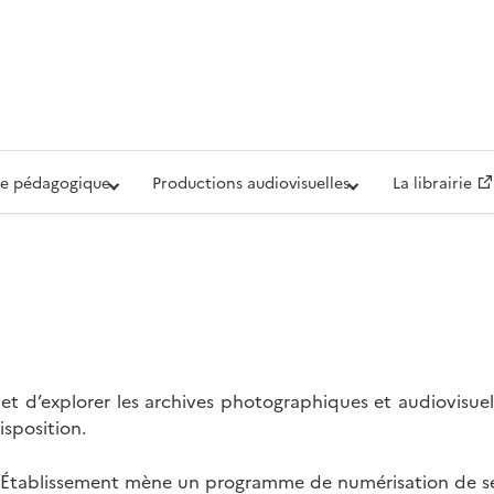
iovisuelle de la Défense (ECPAD)
e pédagogique
Productions audiovisuelles
La librairie
t d’explorer les archives photographiques et audiovisuel
isposition.
l’Établissement mène un programme de numérisation de se