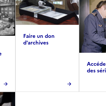
Faire un don
d'archives
e
Accéder 
des sér
photog