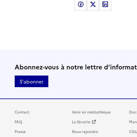
Partager sur Facebook
Partager sur X
Partager sur LinkedI
Abonnez-vous à notre lettre d’informa
S'abonner
Contact
Venir en médiathèque
Doc
FAQ
La librairie
Marc
Presse
Nous rejoindre
CG