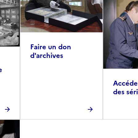
Faire un don
d'archives
e
Accéder 
des sér
photog