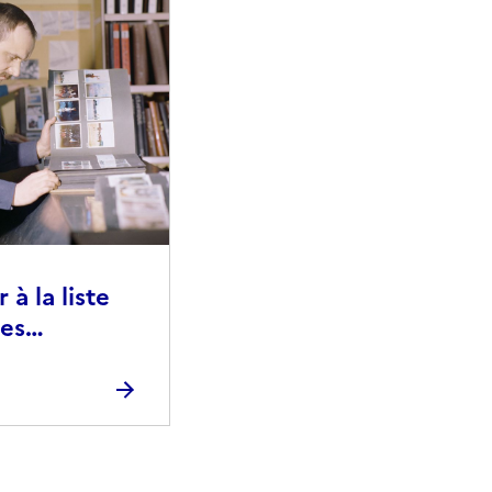
à la liste
ies
raphiques