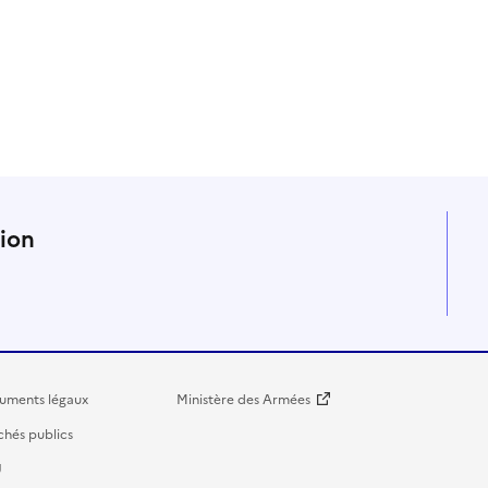
n
tion
uments légaux
Ministère des Armées
hés publics
U