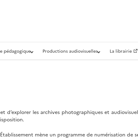
iovisuelle de la Défense (ECPAD)
e pédagogique
Productions audiovisuelles
La librairie
t d’explorer les archives photographiques et audiovisuel
isposition.
l’Établissement mène un programme de numérisation de se