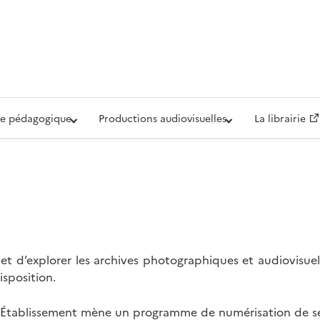
iovisuelle de la Défense (ECPAD)
e pédagogique
Productions audiovisuelles
La librairie
t d’explorer les archives photographiques et audiovisuel
isposition.
l’Établissement mène un programme de numérisation de se