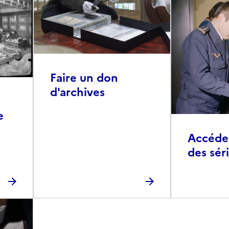
Faire un don
d'archives
e
Accéder 
des sér
photog