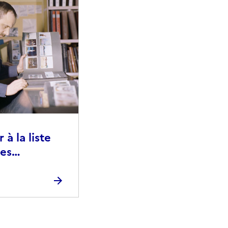
à la liste
ies
raphiques