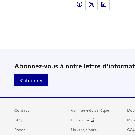
Partager sur Facebook
Partager sur X
Partager sur LinkedI
Abonnez-vous à notre lettre d’informa
S'abonner
Contact
Venir en médiathèque
Doc
FAQ
La librairie
Marc
Presse
Nous rejoindre
CG