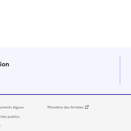
n
tion
uments légaux
Ministère des Armées
hés publics
U