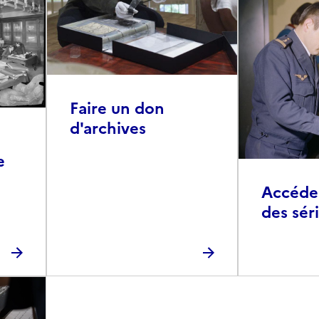
Faire un don
d'archives
e
Accéder 
des sér
photog