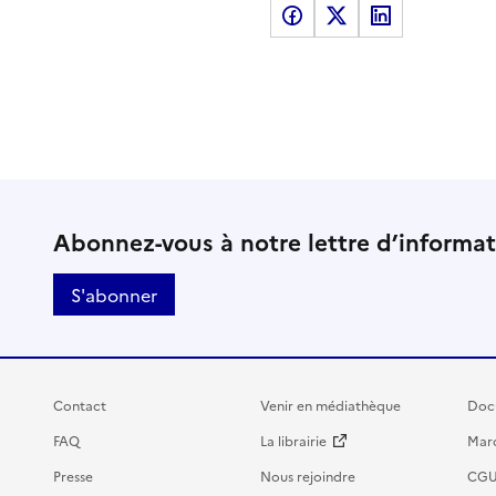
Partager sur Facebook
Partager sur X
Partager sur LinkedI
Abonnez-vous à notre lettre d’informa
S'abonner
Contact
Venir en médiathèque
Doc
FAQ
La librairie
Marc
Presse
Nous rejoindre
CG