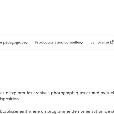
iovisuelle de la Défense (ECPAD)
e pédagogique
Productions audiovisuelles
La librairie
t d’explorer les archives photographiques et audiovisuel
isposition.
l’Établissement mène un programme de numérisation de se