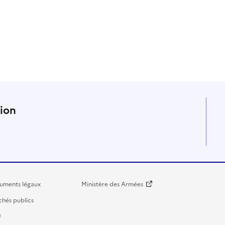
n
tion
uments légaux
Ministère des Armées
hés publics
U