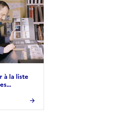
à la liste
ies
raphiques