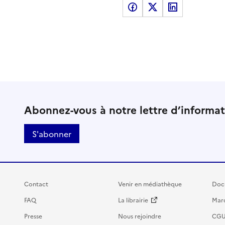
Partager sur Facebook
Partager sur X
Partager sur LinkedI
Abonnez-vous à notre lettre d’informa
S'abonner
Contact
Venir en médiathèque
Doc
FAQ
La librairie
Marc
Presse
Nous rejoindre
CG