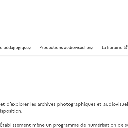
iovisuelle de la Défense (ECPAD)
e pédagogique
Productions audiovisuelles
La librairie
t d’explorer les archives photographiques et audiovisuel
isposition.
l’Établissement mène un programme de numérisation de se