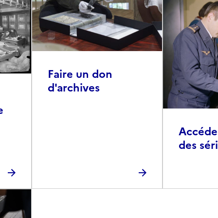
Faire un don
d'archives
e
Accéder 
des sér
photog