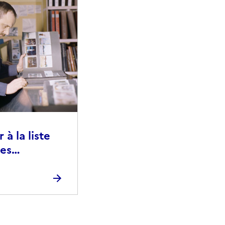
à la liste
ies
raphiques