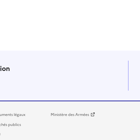
n
tion
uments légaux
Ministère des Armées
hés publics
U