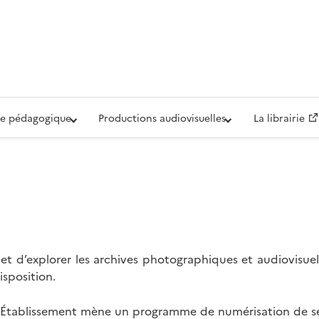
iovisuelle de la Défense (ECPAD)
e pédagogique
Productions audiovisuelles
La librairie
t d’explorer les archives photographiques et audiovisuel
isposition.
l’Établissement mène un programme de numérisation de se