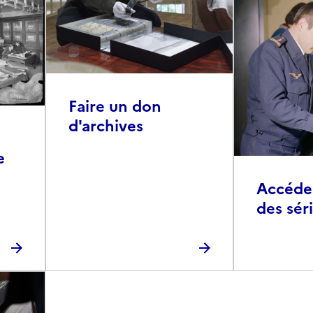
Faire un don
d'archives
e
Accéder 
des sér
photog