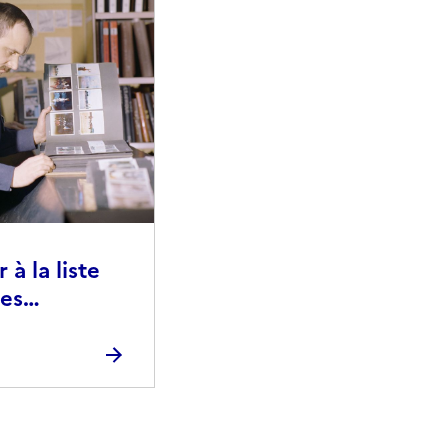
à la liste
ies
raphiques