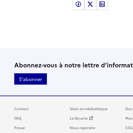
Partager sur Facebook
Partager sur X
Partager sur LinkedI
Abonnez-vous à notre lettre d’informa
S'abonner
Contact
Venir en médiathèque
Doc
FAQ
La librairie
Marc
Presse
Nous rejoindre
CG