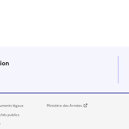
n
tion
uments légaux
Ministère des Armées
hés publics
U