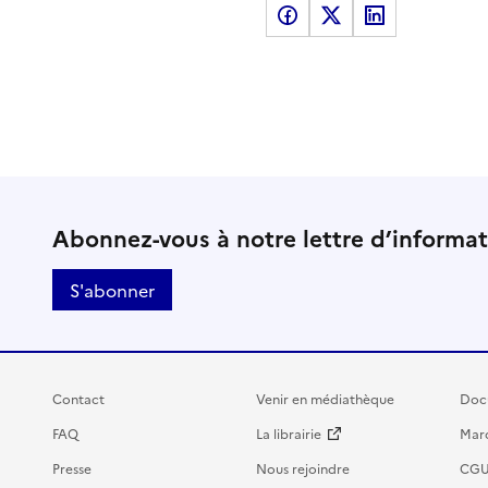
Partager sur Facebook
Partager sur X
Partager sur LinkedI
Abonnez-vous à notre lettre d’informa
S'abonner
Contact
Venir en médiathèque
Doc
FAQ
La librairie
Marc
Presse
Nous rejoindre
CG