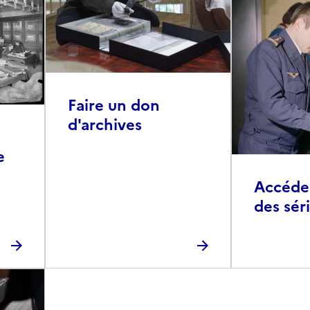
Faire un don
d'archives
e
Accéder 
des sér
photog