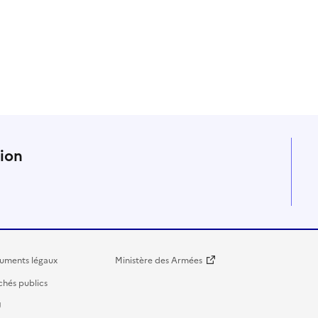
n
tion
uments légaux
Ministère des Armées
hés publics
U