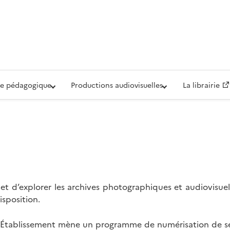
iovisuelle de la Défense (ECPAD)
e pédagogique
Productions audiovisuelles
La librairie
t d’explorer les archives photographiques et audiovisuel
isposition.
l’Établissement mène un programme de numérisation de se