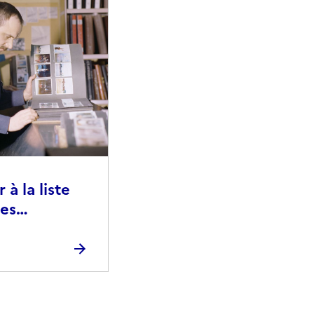
à la liste
ies
raphiques