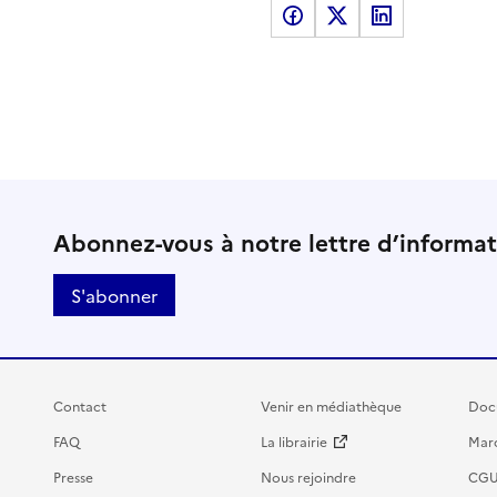
Partager sur Facebook
Partager sur X
Partager sur LinkedI
Abonnez-vous à notre lettre d’informa
S'abonner
Contact
Venir en médiathèque
Doc
FAQ
La librairie
Marc
Presse
Nous rejoindre
CG