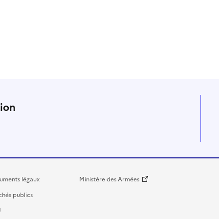
n
tion
uments légaux
Ministère des Armées
hés publics
U