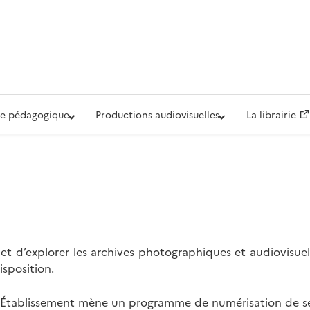
iovisuelle de la Défense (ECPAD)
e pédagogique
Productions audiovisuelles
La librairie
t d’explorer les archives photographiques et audiovisuel
isposition.
l’Établissement mène un programme de numérisation de se