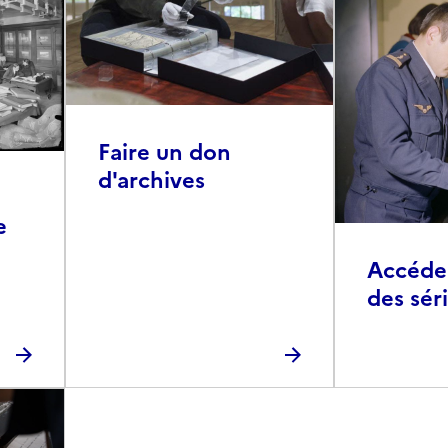
Faire un don
d'archives
e
Accéder 
des sér
photog