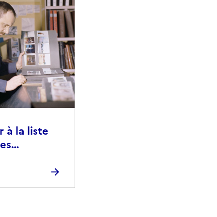
à la liste
ies
raphiques