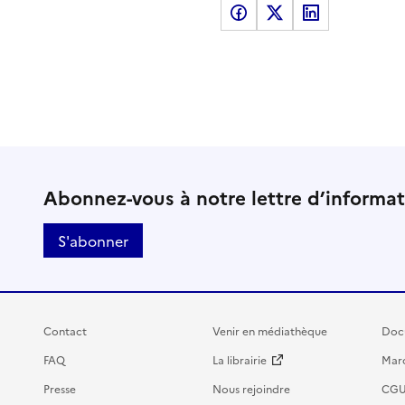
Partager sur Facebook
Partager sur X
Partager sur LinkedI
Abonnez-vous à notre lettre d’informa
S'abonner
Contact
Venir en médiathèque
Doc
FAQ
La librairie
Marc
Presse
Nous rejoindre
CG