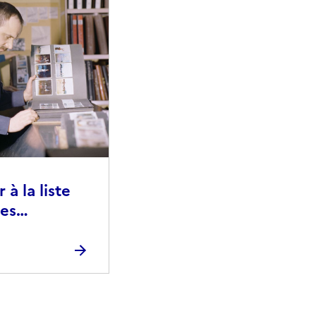
à la liste
ies
raphiques