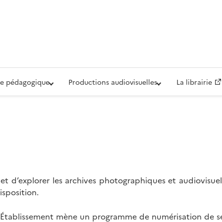
iovisuelle de la Défense (ECPAD)
e pédagogique
Productions audiovisuelles
La librairie
t d’explorer les archives photographiques et audiovisuel
isposition.
l’Établissement mène un programme de numérisation de se