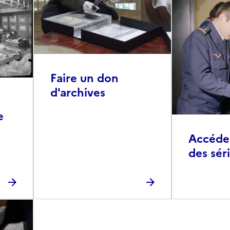
Faire un don
d'archives
e
Accéder 
des sér
photog