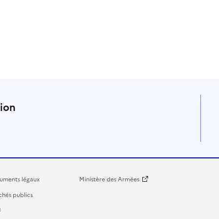
n
tion
uments légaux
Ministère des Armées
hés publics
U