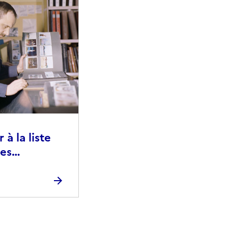
à la liste
ies
raphiques