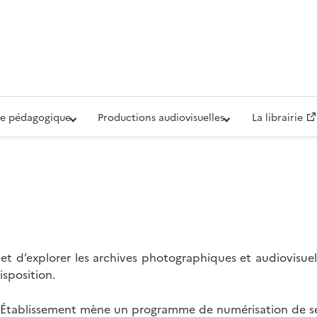
iovisuelle de la Défense (ECPAD)
e pédagogique
Productions audiovisuelles
La librairie
t d’explorer les archives photographiques et audiovisuel
isposition.
l’Établissement mène un programme de numérisation de se