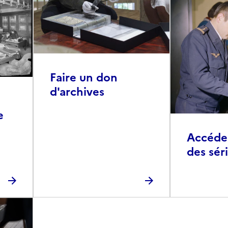
Faire un don
d'archives
e
Accéder 
des sér
photog