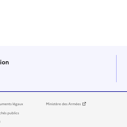
n
tion
uments légaux
Ministère des Armées
hés publics
U