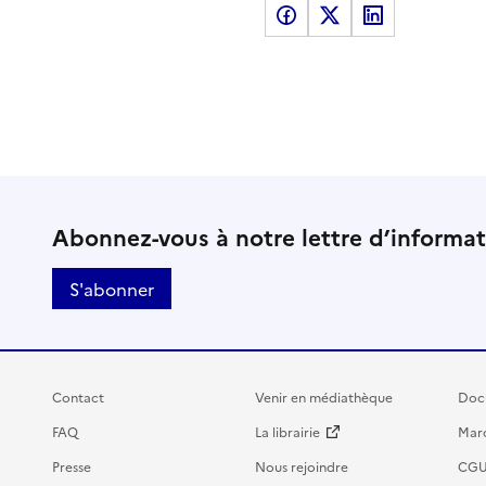
Partager sur Facebook
Partager sur X
Partager sur LinkedI
Abonnez-vous à notre lettre d’informa
S'abonner
Contact
Venir en médiathèque
Doc
FAQ
La librairie
Marc
Presse
Nous rejoindre
CG