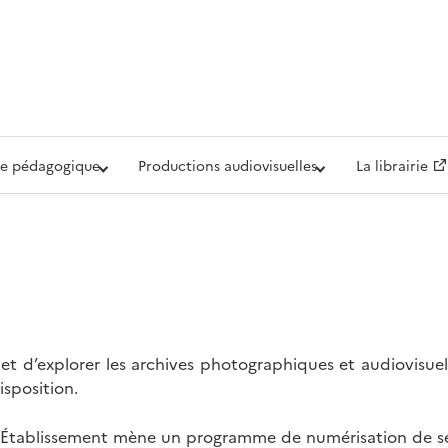
iovisuelle de la Défense (ECPAD)
e pédagogique
Productions audiovisuelles
La librairie
t d’explorer les archives photographiques et audiovisuel
isposition.
l’Établissement mène un programme de numérisation de se