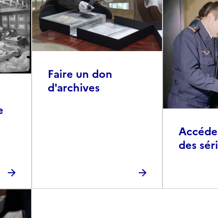
Faire un don
d'archives
e
Accéder 
des sér
photog