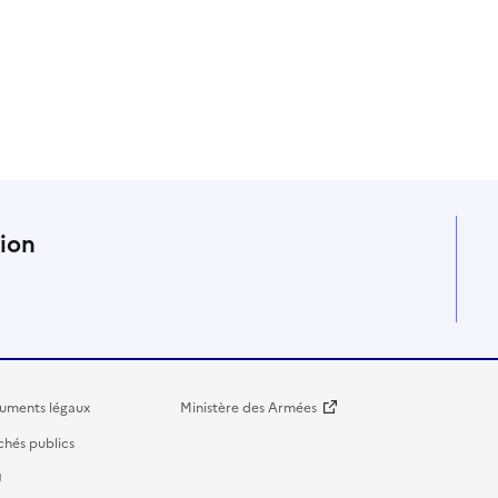
n
tion
uments légaux
Ministère des Armées
hés publics
U