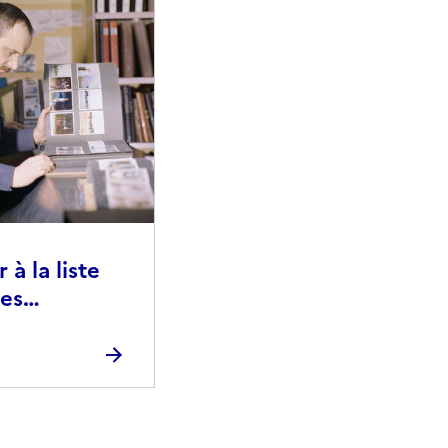
à la liste
ies
raphiques