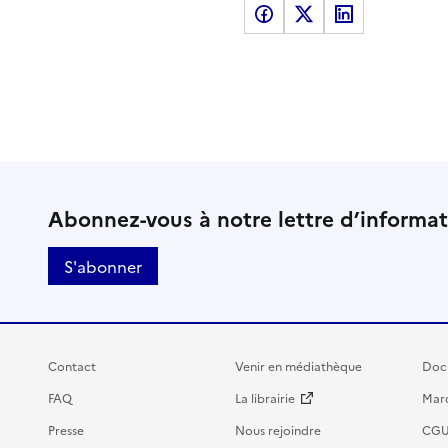
Partager sur Facebook
Partager sur X
Partager sur LinkedI
Abonnez-vous à notre lettre d’informa
S'abonner
Contact
Venir en médiathèque
Doc
FAQ
La librairie
Marc
Presse
Nous rejoindre
CG