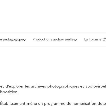
iovisuelle de la Défense (ECPAD)
e pédagogique
Productions audiovisuelles
La librairie
t d’explorer les archives photographiques et audiovisuel
isposition.
l’Établissement mène un programme de numérisation de se