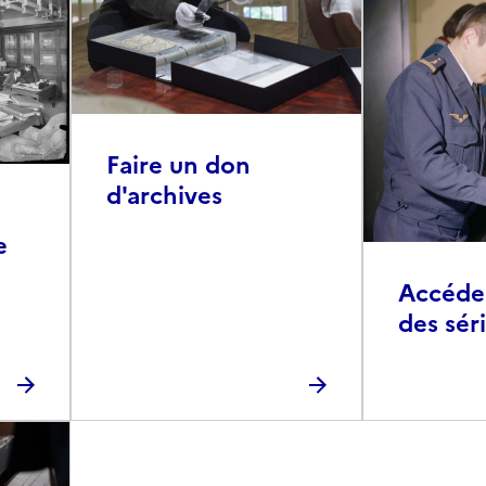
Faire un don
d'archives
e
Accéder 
des sér
photog