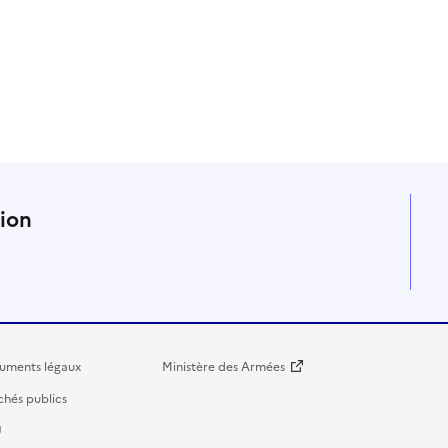
n
tion
uments légaux
Ministère des Armées
hés publics
U