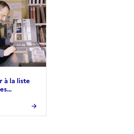
à la liste
ies
raphiques