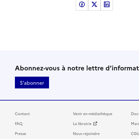
Partager sur Facebook
Partager sur X
Partager sur LinkedI
Abonnez-vous à notre lettre d’informa
S'abonner
Contact
Venir en médiathèque
Doc
FAQ
La librairie
Marc
Presse
Nous rejoindre
CG