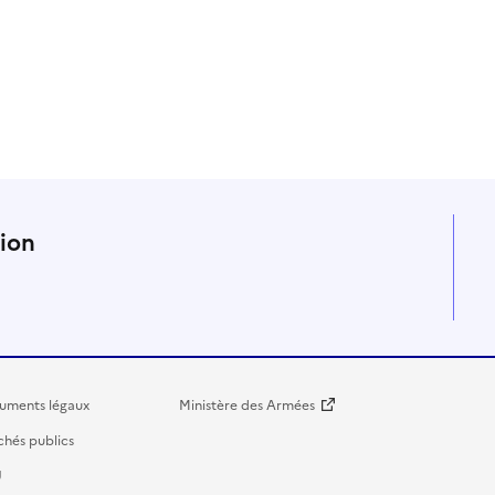
n
tion
uments légaux
Ministère des Armées
hés publics
U