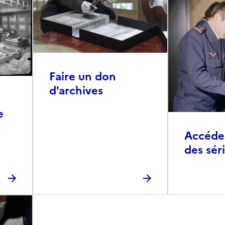
Faire un don
d'archives
e
Accéder 
des sér
photog