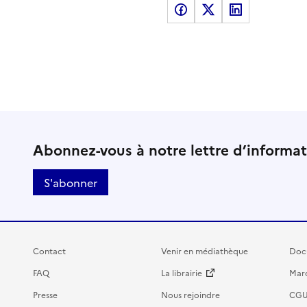
Partager sur Facebook
Partager sur X
Partager sur LinkedI
Abonnez-vous à notre lettre d’informa
S'abonner
Contact
Venir en médiathèque
Doc
FAQ
La librairie
Marc
Presse
Nous rejoindre
CG