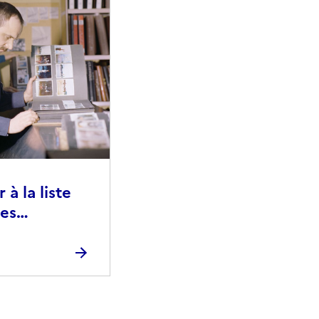
à la liste
ies
raphiques