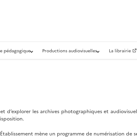
iovisuelle de la Défense (ECPAD)
e pédagogique
Productions audiovisuelles
La librairie
t d’explorer les archives photographiques et audiovisuel
isposition.
l’Établissement mène un programme de numérisation de se