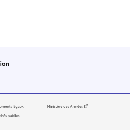
n
tion
uments légaux
Ministère des Armées
hés publics
U