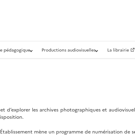
iovisuelle de la Défense (ECPAD)
e pédagogique
Productions audiovisuelles
La librairie
t d’explorer les archives photographiques et audiovisuel
isposition.
l’Établissement mène un programme de numérisation de se