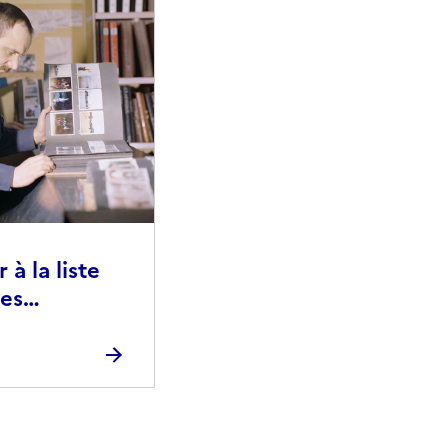
à la liste
ies
raphiques