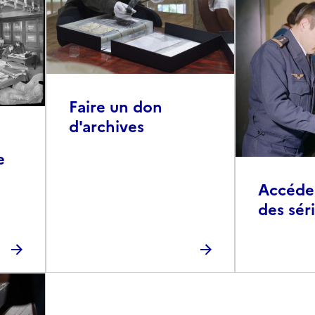
Faire un don
d'archives
e
Accéder 
des sér
photog