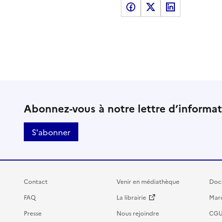
Partager sur Facebook
Partager sur X
Partager sur LinkedI
Abonnez-vous à notre lettre d’informa
S'abonner
Contact
Venir en médiathèque
Doc
FAQ
La librairie
Marc
Presse
Nous rejoindre
CG