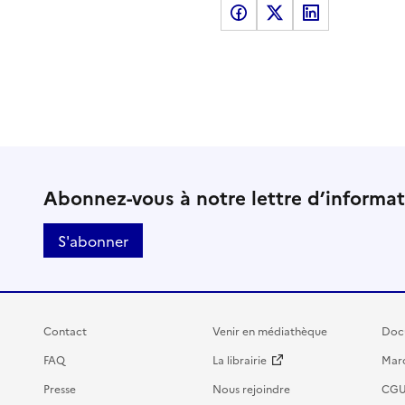
Partager sur Facebook
Partager sur X
Partager sur LinkedI
Abonnez-vous à notre lettre d’informa
S'abonner
Contact
Venir en médiathèque
Doc
FAQ
La librairie
Marc
Presse
Nous rejoindre
CG