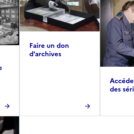
Faire un don
d'archives
e
Accéder 
des sér
photog