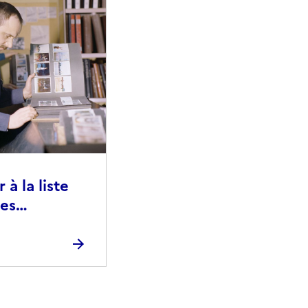
à la liste
ies
raphiques