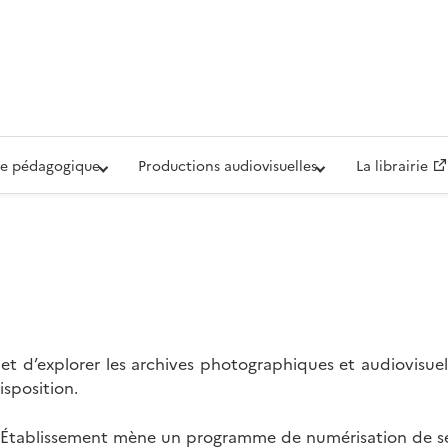
iovisuelle de la Défense (ECPAD)
e pédagogique
Productions audiovisuelles
La librairie
t d’explorer les archives photographiques et audiovisuel
isposition.
l’Établissement mène un programme de numérisation de se