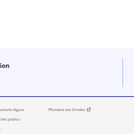
n
tion
uments légaux
Ministère des Armées
hés publics
U