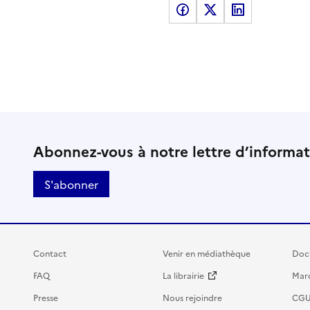
Partager sur Facebook
Partager sur X
Partager sur LinkedI
Abonnez-vous à notre lettre d’informa
S'abonner
Contact
Venir en médiathèque
Doc
FAQ
La librairie
Marc
Presse
Nous rejoindre
CG