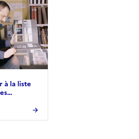
à la liste
ies
raphiques