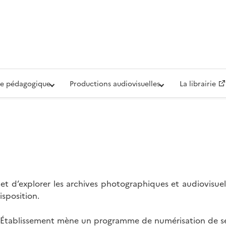
iovisuelle de la Défense (ECPAD)
e pédagogique
Productions audiovisuelles
La librairie
t d’explorer les archives photographiques et audiovisuel
isposition.
l’Établissement mène un programme de numérisation de se