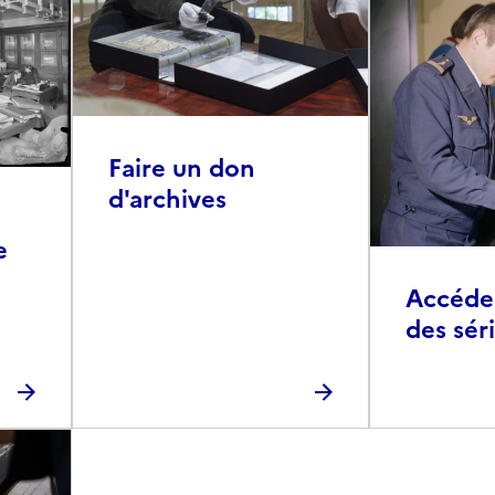
Faire un don
d'archives
e
Accéder 
des sér
photog