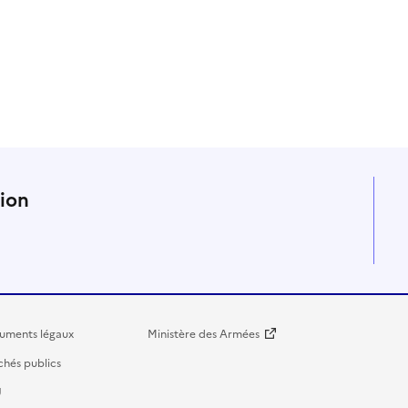
n
tion
uments légaux
Ministère des Armées
hés publics
U