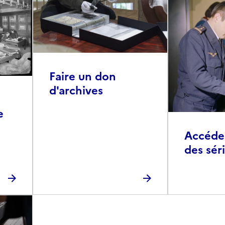
Faire un don
d'archives
e
Accéder 
des sér
photog