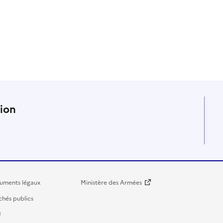
n
tion
uments légaux
Ministère des Armées
hés publics
U