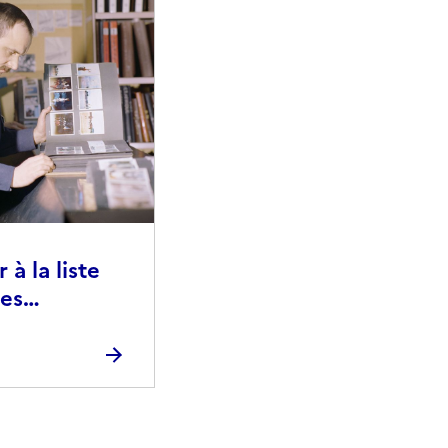
à la liste
ies
raphiques