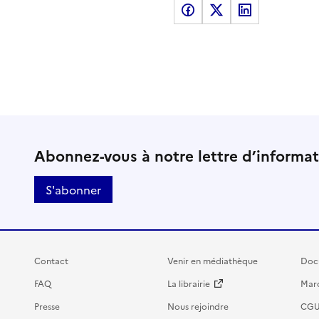
Partager sur Facebook
Partager sur X
Partager sur LinkedI
Abonnez-vous à notre lettre d’informa
S'abonner
Contact
Venir en médiathèque
Doc
FAQ
La librairie
Marc
Presse
Nous rejoindre
CG