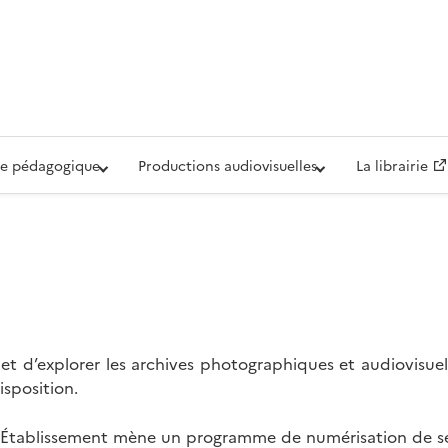
iovisuelle de la Défense (ECPAD)
e pédagogique
Productions audiovisuelles
La librairie
t d’explorer les archives photographiques et audiovisuel
isposition.
l’Établissement mène un programme de numérisation de se