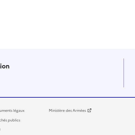
n
tion
uments légaux
Ministère des Armées
hés publics
U