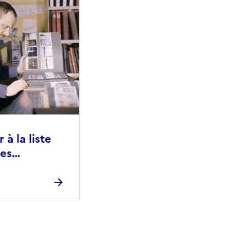
à la liste
ies
raphiques