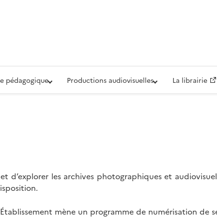
iovisuelle de la Défense (ECPAD)
e pédagogique
Productions audiovisuelles
La librairie
t d’explorer les archives photographiques et audiovisuel
isposition.
l’Établissement mène un programme de numérisation de se