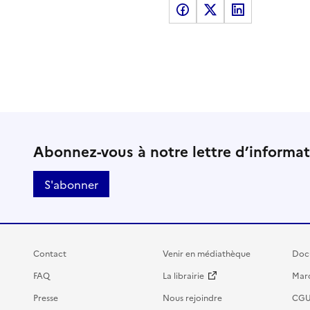
Partager sur Facebook
Partager sur X
Partager sur LinkedI
Abonnez-vous à notre lettre d’informa
S'abonner
Contact
Venir en médiathèque
Doc
FAQ
La librairie
Marc
Presse
Nous rejoindre
CG