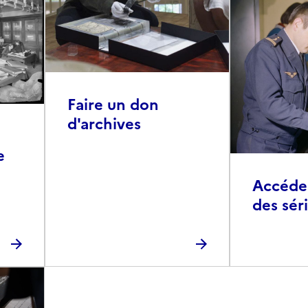
Faire un don
d'archives
e
Accéder 
des sér
photog