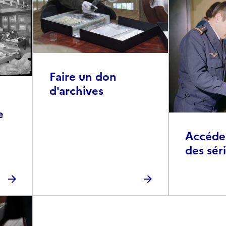
Faire un don
d'archives
e
Accéder 
des sér
photog