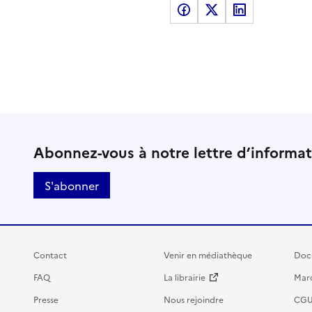
Partager sur Facebook
Partager sur X
Partager sur LinkedI
Abonnez-vous à notre lettre d’informa
S'abonner
Contact
Venir en médiathèque
Doc
FAQ
La librairie
Marc
Presse
Nous rejoindre
CG