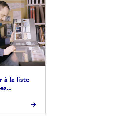
à la liste
ies
raphiques