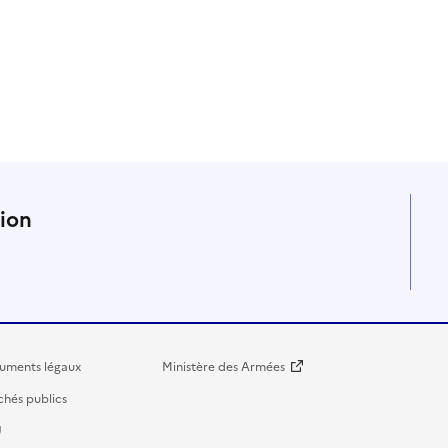
n
tion
uments légaux
Ministère des Armées
hés publics
U