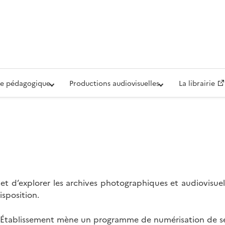
iovisuelle de la Défense (ECPAD)
e pédagogique
Productions audiovisuelles
La librairie
t d’explorer les archives photographiques et audiovisuel
isposition.
l’Établissement mène un programme de numérisation de se