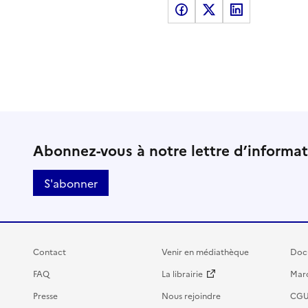
Partager sur Facebook
Partager sur X
Partager sur LinkedI
Abonnez-vous à notre lettre d’informa
S'abonner
Contact
Venir en médiathèque
Doc
FAQ
La librairie
Marc
Presse
Nous rejoindre
CG