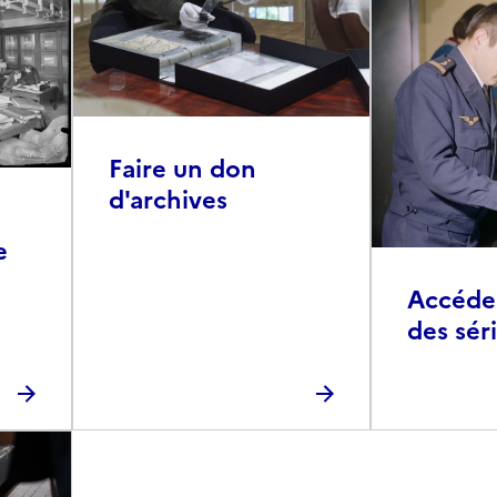
Faire un don
d'archives
e
Accéder 
des sér
photog