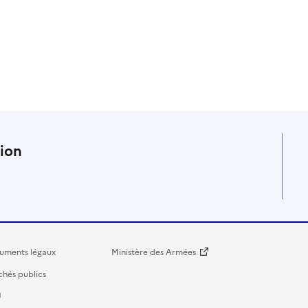
n
tion
uments légaux
Ministère des Armées
hés publics
U