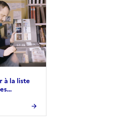
à la liste
ies
raphiques