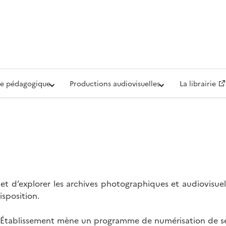
iovisuelle de la Défense (ECPAD)
e pédagogique
Productions audiovisuelles
La librairie
t d’explorer les archives photographiques et audiovisuel
isposition.
l’Établissement mène un programme de numérisation de se