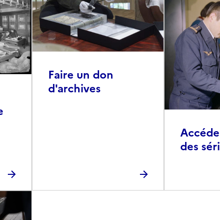
Faire un don
d'archives
e
Accéder 
des sér
photog