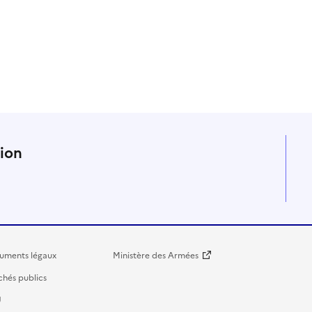
n
tion
uments légaux
Ministère des Armées
hés publics
U