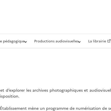
iovisuelle de la Défense (ECPAD)
e pédagogique
Productions audiovisuelles
La librairie
t d’explorer les archives photographiques et audiovisuel
isposition.
l’Établissement mène un programme de numérisation de se