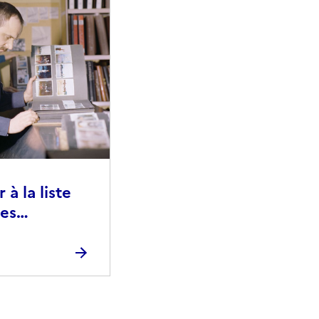
à la liste
ies
raphiques