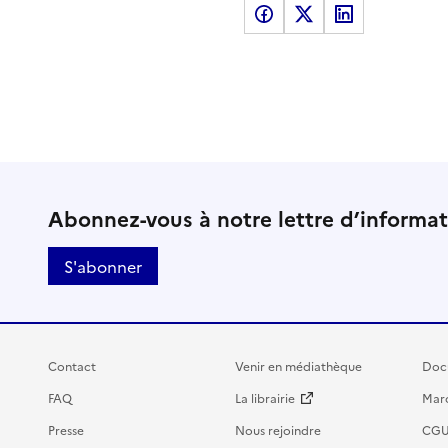
Partager sur Facebook
Partager sur X
Partager sur LinkedI
Abonnez-vous à notre lettre d’informa
S'abonner
Contact
Venir en médiathèque
Doc
FAQ
La librairie
Marc
Presse
Nous rejoindre
CG