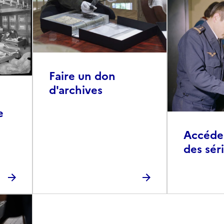
Faire un don
d'archives
e
Accéder 
des sér
photog