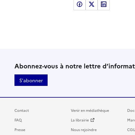
Partager sur Facebook
Partager sur X
Partager sur LinkedI
Abonnez-vous à notre lettre d’informa
S'abonner
Contact
Venir en médiathèque
Doc
FAQ
La librairie
Marc
Presse
Nous rejoindre
CG