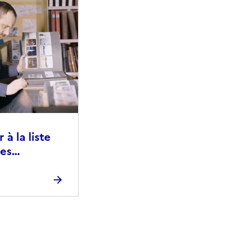
à la liste
ies
raphiques