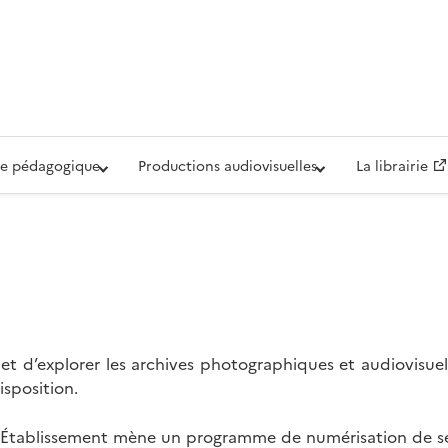
iovisuelle de la Défense (ECPAD)
e pédagogique
Productions audiovisuelles
La librairie
t d’explorer les archives photographiques et audiovisuel
isposition.
l’Établissement mène un programme de numérisation de se