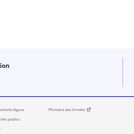
n
tion
uments légaux
Ministère des Armées
hés publics
U