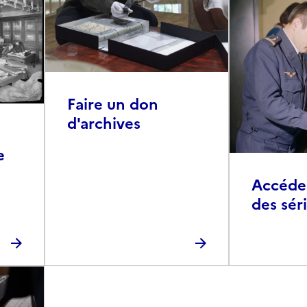
Faire un don
d'archives
e
Accéder 
des sér
photog