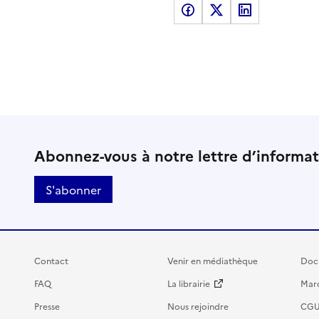
Partager sur Facebook
Partager sur X
Partager sur LinkedI
Abonnez-vous à notre lettre d’informa
S'abonner
Contact
Venir en médiathèque
Doc
FAQ
La librairie
Marc
Presse
Nous rejoindre
CG