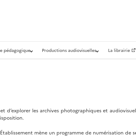
iovisuelle de la Défense (ECPAD)
e pédagogique
Productions audiovisuelles
La librairie
t d’explorer les archives photographiques et audiovisuel
isposition.
l’Établissement mène un programme de numérisation de se