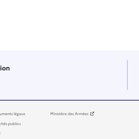
n
tion
uments légaux
Ministère des Armées
hés publics
U