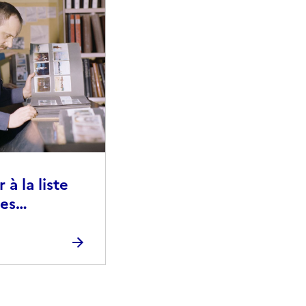
à la liste
ies
raphiques