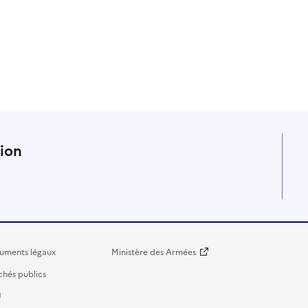
n
tion
uments légaux
Ministère des Armées
hés publics
U