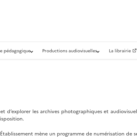
iovisuelle de la Défense (ECPAD)
e pédagogique
Productions audiovisuelles
La librairie
t d’explorer les archives photographiques et audiovisuel
isposition.
l’Établissement mène un programme de numérisation de se