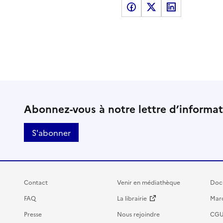
Partager sur Facebook
Partager sur X
Partager sur LinkedI
Abonnez-vous à notre lettre d’informa
S'abonner
Contact
Venir en médiathèque
Doc
FAQ
La librairie
Marc
Presse
Nous rejoindre
CG