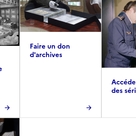
Faire un don
d'archives
e
Accéder 
des sér
photog