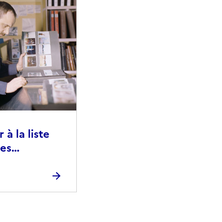
à la liste
ies
raphiques