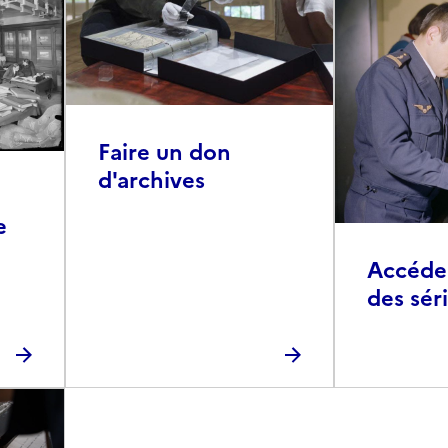
Faire un don
d'archives
e
Accéder 
des sér
photog