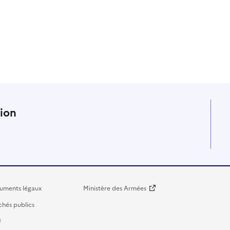
n
tion
uments légaux
Ministère des Armées
hés publics
U