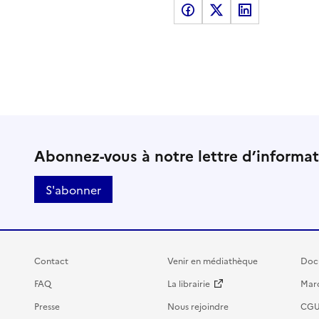
Partager sur Facebook
Partager sur X
Partager sur LinkedI
Abonnez-vous à notre lettre d’informa
S'abonner
Contact
Venir en médiathèque
Doc
FAQ
La librairie
Marc
Presse
Nous rejoindre
CG