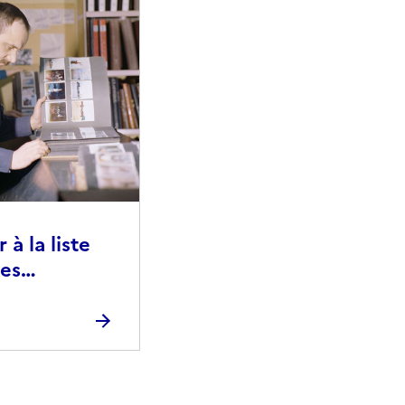
à la liste
ies
raphiques