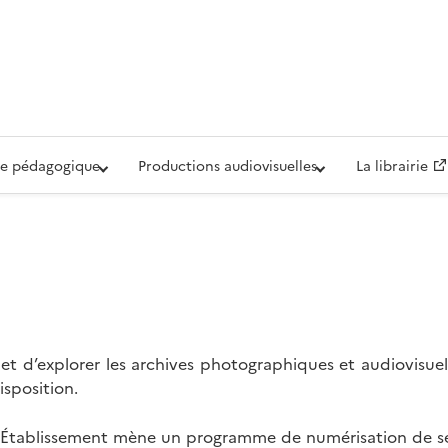
iovisuelle de la Défense (ECPAD)
e pédagogique
Productions audiovisuelles
La librairie
t d’explorer les archives photographiques et audiovisuel
isposition.
l’Établissement mène un programme de numérisation de se