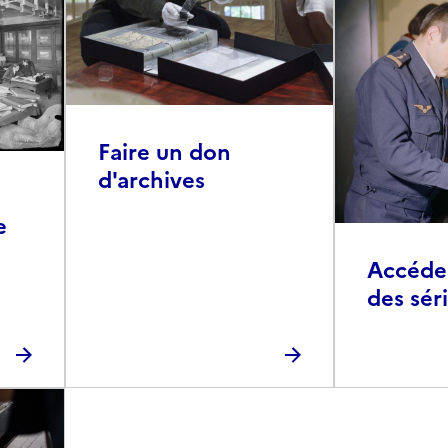
Faire un don
d'archives
e
Accéder 
des sér
photog