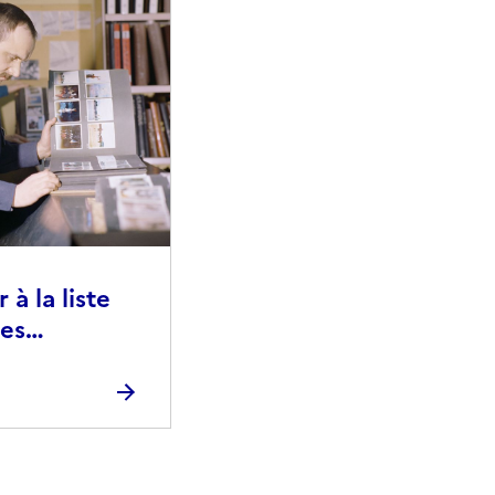
à la liste
ies
raphiques