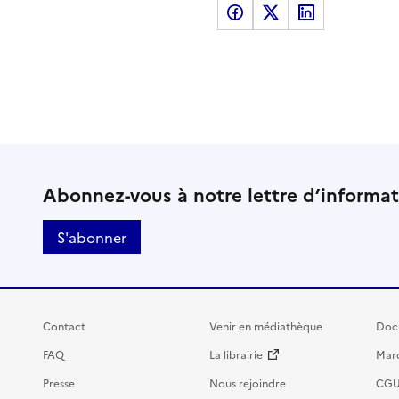
Partager sur Facebook
Partager sur X
Partager sur LinkedI
Abonnez-vous à notre lettre d’informa
S'abonner
Contact
Venir en médiathèque
Doc
FAQ
La librairie
Marc
Presse
Nous rejoindre
CG