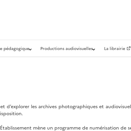
iovisuelle de la Défense (ECPAD)
e pédagogique
Productions audiovisuelles
La librairie
t d’explorer les archives photographiques et audiovisuel
isposition.
l’Établissement mène un programme de numérisation de se