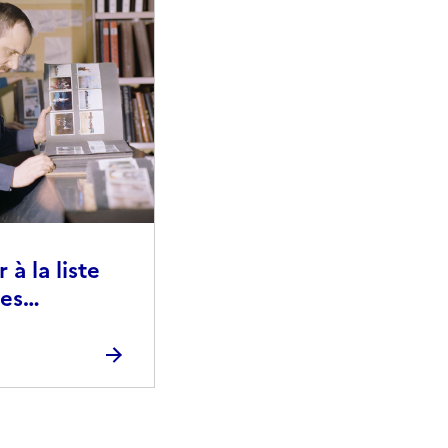
à la liste
ies
raphiques