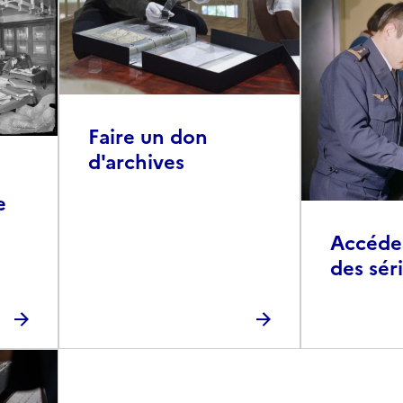
Faire un don
d'archives
e
Accéder 
des sér
photog