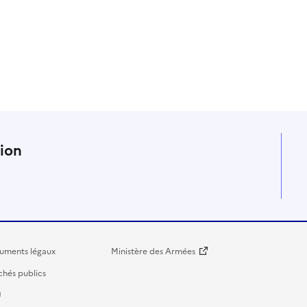
n
tion
uments légaux
Ministère des Armées
hés publics
U