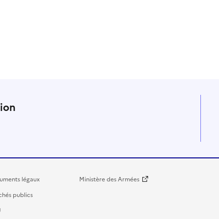
n
tion
uments légaux
Ministère des Armées
hés publics
U