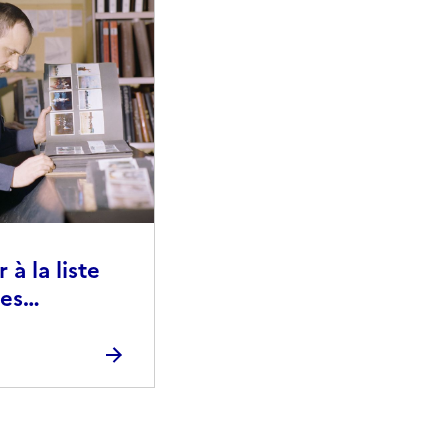
à la liste
ies
raphiques