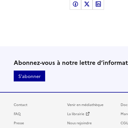
Partager sur Facebook
Partager sur X
Partager sur LinkedI
Abonnez-vous à notre lettre d’informa
S'abonner
Contact
Venir en médiathèque
Doc
FAQ
La librairie
Marc
Presse
Nous rejoindre
CG