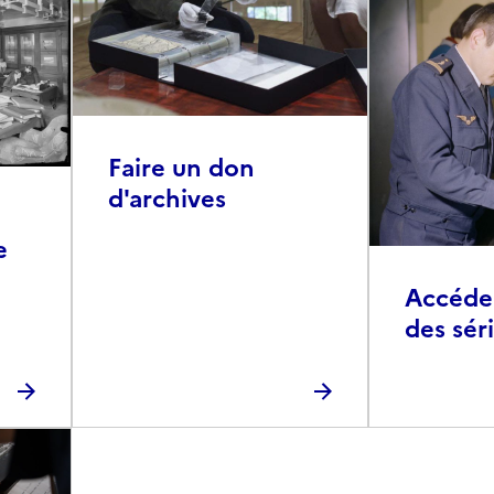
Faire un don
d'archives
e
Accéder 
des sér
photog