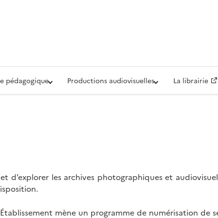
iovisuelle de la Défense (ECPAD)
e pédagogique
Productions audiovisuelles
La librairie
t d’explorer les archives photographiques et audiovisuel
isposition.
l’Établissement mène un programme de numérisation de se