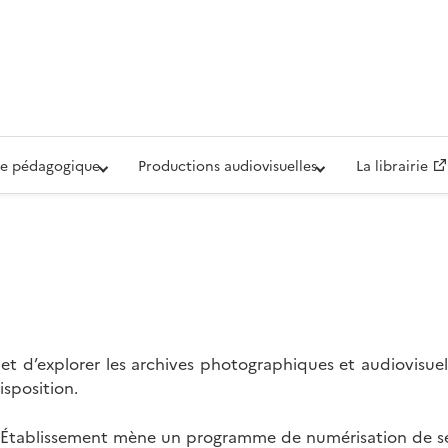
iovisuelle de la Défense (ECPAD)
e pédagogique
Productions audiovisuelles
La librairie
t d’explorer les archives photographiques et audiovisuel
isposition.
l’Établissement mène un programme de numérisation de se