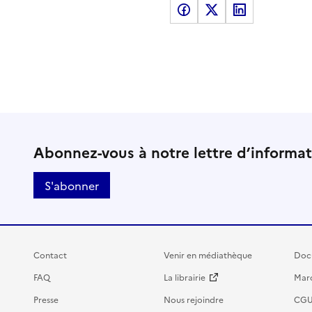
Partager sur Facebook
Partager sur X
Partager sur LinkedI
Abonnez-vous à notre lettre d’informa
S'abonner
Contact
Venir en médiathèque
Doc
FAQ
La librairie
Marc
Presse
Nous rejoindre
CG