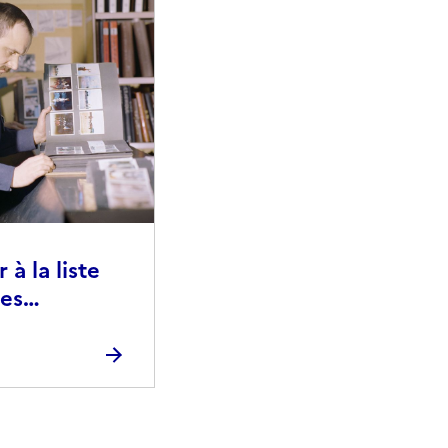
à la liste
ies
raphiques