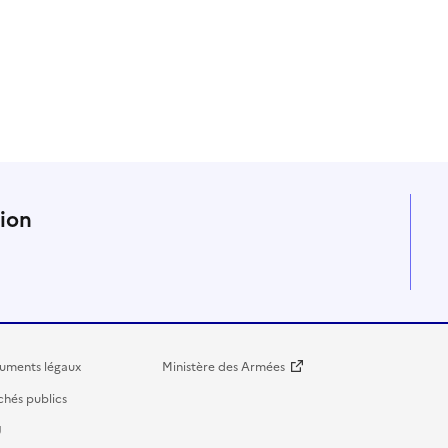
n
tion
uments légaux
Ministère des Armées
hés publics
U