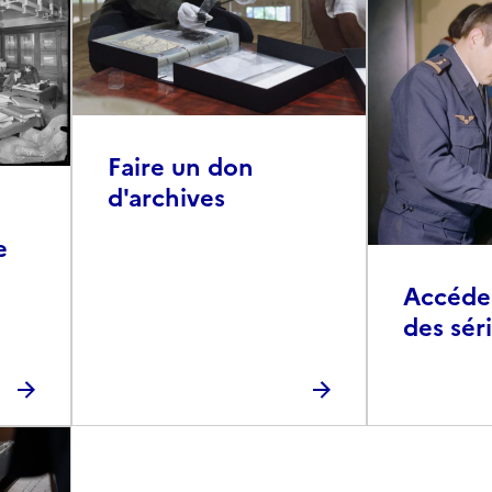
Faire un don
d'archives
e
Accéder 
des sér
photog